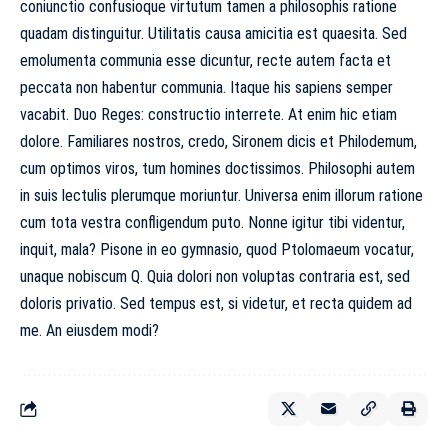
coniunctio confusioque virtutum tamen a philosophis ratione
quadam distinguitur. Utilitatis causa amicitia est quaesita. Sed
emolumenta communia esse dicuntur, recte autem facta et
peccata non habentur communia. Itaque his sapiens semper
vacabit. Duo Reges: constructio interrete. At enim hic etiam
dolore. Familiares nostros, credo, Sironem dicis et Philodemum,
cum optimos viros, tum homines doctissimos. Philosophi autem
in suis lectulis plerumque moriuntur. Universa enim illorum ratione
cum tota vestra confligendum puto. Nonne igitur tibi videntur,
inquit, mala? Pisone in eo gymnasio, quod Ptolomaeum vocatur,
unaque nobiscum Q. Quia dolori non voluptas contraria est, sed
doloris privatio. Sed tempus est, si videtur, et recta quidem ad
me. An eiusdem modi?