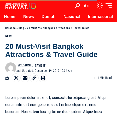
Aa
Home
News
Daerah
Nasional
Internasional
Beranda
»
Blog
»
20 Must-Visit Bangkok Attractions & Travel Guide
NEWS
20 Must-Visit Bangkok
Attractions & Travel Guide
By
REDAKSI
Last Updated: Desember 19, 2019 10:34 Am
1 Min Read
Lorem ipsum dolor sit amet, consectetur adipiscing elit. Atqui
eorum nihil est eius generis, ut sit in fine atque extrerno
bonorum. Non autem hoc: igitur ne illud quidem. Atque haec