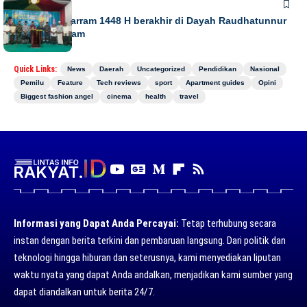
NEWS
Gebyar Muharram 1448 H berakhir di Dayah Raudhatunnur
Alharuni Nisam
Quick Links:
News
Daerah
Uncategorized
Pendidikan
Nasional
Pemilu
Feature
Tech reviews
sport
Apartment guides
Opini
Biggest fashion angel
cinema
health
travel
Informasi yang Dapat Anda Percayai:
Tetap terhubung secara
instan dengan berita terkini dan pembaruan langsung. Dari politik dan
teknologi hingga hiburan dan seterusnya, kami menyediakan liputan
waktu nyata yang dapat Anda andalkan, menjadikan kami sumber yang
dapat diandalkan untuk berita 24/7.