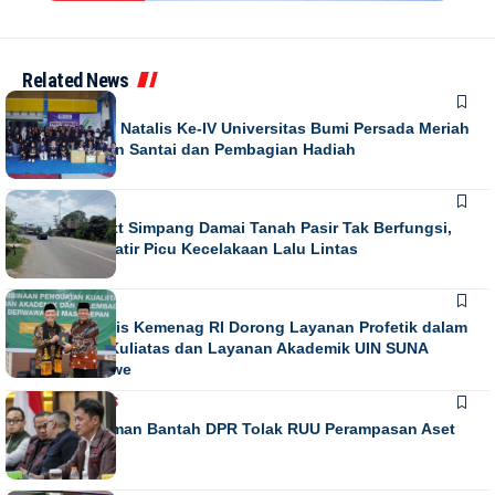
Related News
NEWS
Puncak Dies Natalis Ke-IV Universitas Bumi Persada Meriah
dengan Jalan Santai dan Pembagian Hadiah
NEWS
Running Text Simpang Damai Tanah Pasir Tak Berfungsi,
Warga Khawatir Picu Kecelakaan Lalu Lintas
NEWS
Direktur Diktis Kemenag RI Dorong Layanan Profetik dalam
Penguatan Kuliatas dan Layanan Akademik UIN SUNA
Lhokseumawe
NASIONAL
NEWS
Habiburokhman Bantah DPR Tolak RUU Perampasan Aset