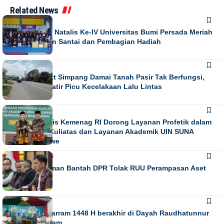
Related News
NEWS
Puncak Dies Natalis Ke-IV Universitas Bumi Persada Meriah
dengan Jalan Santai dan Pembagian Hadiah
NEWS
Running Text Simpang Damai Tanah Pasir Tak Berfungsi,
Warga Khawatir Picu Kecelakaan Lalu Lintas
NEWS
Direktur Diktis Kemenag RI Dorong Layanan Profetik dalam
Penguatan Kuliatas dan Layanan Akademik UIN SUNA
Lhokseumawe
NASIONAL
NEWS
Habiburokhman Bantah DPR Tolak RUU Perampasan Aset
NEWS
Gebyar Muharram 1448 H berakhir di Dayah Raudhatunnur
Alharuni Nisam