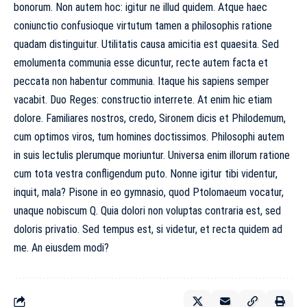
bonorum. Non autem hoc: igitur ne illud quidem. Atque haec
coniunctio confusioque virtutum tamen a philosophis ratione
quadam distinguitur. Utilitatis causa amicitia est quaesita. Sed
emolumenta communia esse dicuntur, recte autem facta et
peccata non habentur communia. Itaque his sapiens semper
vacabit. Duo Reges: constructio interrete. At enim hic etiam
dolore. Familiares nostros, credo, Sironem dicis et Philodemum,
cum optimos viros, tum homines doctissimos. Philosophi autem
in suis lectulis plerumque moriuntur. Universa enim illorum ratione
cum tota vestra confligendum puto. Nonne igitur tibi videntur,
inquit, mala? Pisone in eo gymnasio, quod Ptolomaeum vocatur,
unaque nobiscum Q. Quia dolori non voluptas contraria est, sed
doloris privatio. Sed tempus est, si videtur, et recta quidem ad
me. An eiusdem modi?