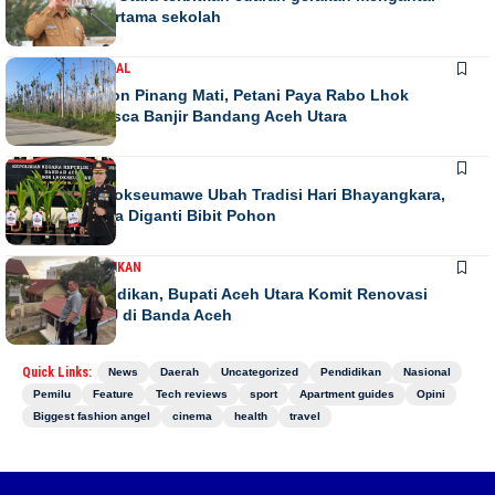
anak hari pertama sekolah
DAERAH
NASIONAL
Ribuan Pohon Pinang Mati, Petani Paya Rabo Lhok
Terpuruk Pasca Banjir Bandang Aceh Utara
DAERAH
NEWS
Kapolres Lhokseumawe Ubah Tradisi Hari Bhayangkara,
Papan Bunga Diganti Bibit Pohon
DAERAH
PENDIDIKAN
Peduli Pendidikan, Bupati Aceh Utara Komit Renovasi
Asrama IPAU di Banda Aceh
Quick Links:
News
Daerah
Uncategorized
Pendidikan
Nasional
Pemilu
Feature
Tech reviews
sport
Apartment guides
Opini
Biggest fashion angel
cinema
health
travel