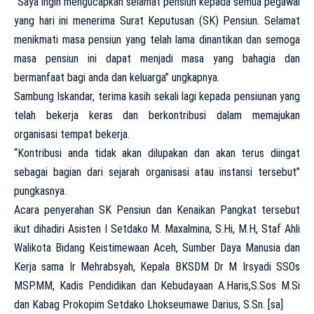
“Saya ingin mengucapkan selamat pensiun kepada semua pegawai
yang hari ini menerima Surat Keputusan (SK) Pensiun. Selamat
menikmati masa pensiun yang telah lama dinantikan dan semoga
masa pensiun ini dapat menjadi masa yang bahagia dan
bermanfaat bagi anda dan keluarga” ungkapnya.
Sambung Iskandar, terima kasih sekali lagi kepada pensiunan yang
telah bekerja keras dan berkontribusi dalam memajukan
organisasi tempat bekerja.
“Kontribusi anda tidak akan dilupakan dan akan terus diingat
sebagai bagian dari sejarah organisasi atau instansi tersebut”
pungkasnya.
Acara penyerahan SK Pensiun dan Kenaikan Pangkat tersebut
ikut dihadiri Asisten I Setdako M. Maxalmina, S.Hi, M.H, Staf Ahli
Walikota Bidang Keistimewaan Aceh, Sumber Daya Manusia dan
Kerja sama Ir Mehrabsyah, Kepala BKSDM Dr M Irsyadi SSOs
MSP.MM, Kadis Pendidikan dan Kebudayaan A.Haris,S.Sos M.Si
dan Kabag Prokopim Setdako Lhokseumawe Darius, S.Sn. [sa]