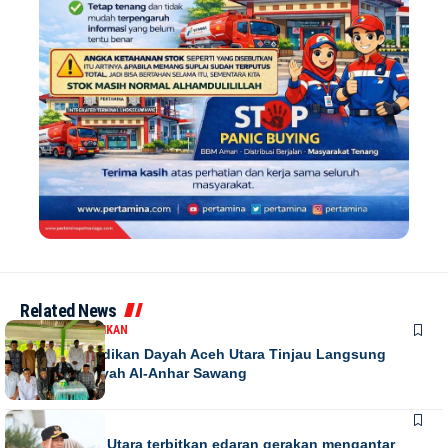
Related News
DAERAH
PENDIDIKAN
Kadis Pendidikan Dayah Aceh Utara Tinjau Langsung
Relokasi Dayah Al-Anhar Sawang
DAERAH
Bupati Aceh Utara terbitkan edaran gerakan mengantar