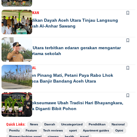
DAERAH
PENDIDIKAN
Kadis Pendidikan Dayah Aceh Utara Tinjau Langsung
Relokasi Dayah Al-Anhar Sawang
DAERAH
Bupati Aceh Utara terbitkan edaran gerakan mengantar
anak hari pertama sekolah
DAERAH
NASIONAL
Ribuan Pohon Pinang Mati, Petani Paya Rabo Lhok
Terpuruk Pasca Banjir Bandang Aceh Utara
DAERAH
NEWS
Kapolres Lhokseumawe Ubah Tradisi Hari Bhayangkara,
Papan Bunga Diganti Bibit Pohon
Quick Links:
News
Daerah
Uncategorized
Pendidikan
Nasional
Pemilu
Feature
Tech reviews
sport
Apartment guides
Opini
Biggest fashion angel
cinema
health
travel