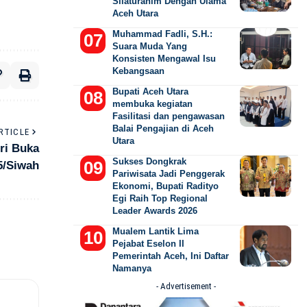
Silaturahim Dengan Ulama
Aceh Utara
Muhammad Fadli, S.H.:
Suara Muda Yang
Konsisten Mengawal Isu
Kebangsaan
Bupati Aceh Utara
membuka kegiatan
Fasilitasi dan pengawasan
Balai Pengajian di Aceh
RTICLE
Utara
iri Buka
Sukses Dongkrak
5/Siwah
Pariwisata Jadi Penggerak
Ekonomi, Bupati Radityo
Egi Raih Top Regional
Leader Awards 2026
Mualem Lantik Lima
Pejabat Eselon II
Pemerintah Aceh, Ini Daftar
Namanya
- Advertisement -