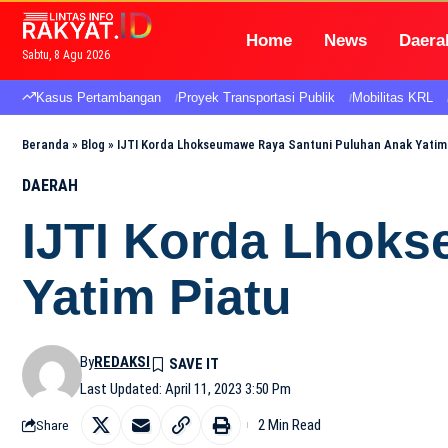
Home
News
Daera
Sabtu, 8 Agu 2026
Kasus Pertambangan
Proyek Transportasi Publik
Mobilitas KRL
Beranda
»
Blog
»
IJTI Korda Lhokseumawe Raya Santuni Puluhan Anak Yatim
DAERAH
IJTI Korda Lhok
Yatim Piatu
By
REDAKSI
Last Updated: April 11, 2023 3:50 Pm
2 Min Read
Share