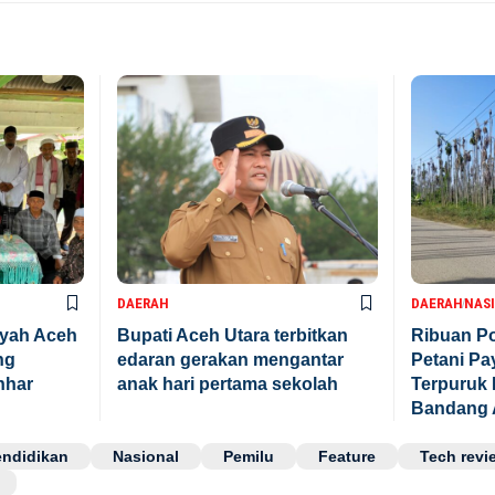
DAERAH
DAERAH
NAS
ayah Aceh
Bupati Aceh Utara terbitkan
Ribuan Po
ng
edaran gerakan mengantar
Petani P
nhar
anak hari pertama sekolah
Terpuruk 
Bandang 
endidikan
Nasional
Pemilu
Feature
Tech revi