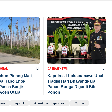
IONAL
DAERAH
NEWS
hon Pinang Mati,
Kapolres Lhokseumawe Ubah
aya Rabo Lhok
Tradisi Hari Bhayangkara,
Pasca Banjir
Papan Bunga Diganti Bibit
Aceh Utara
Pohon
ews
sport
Apartment guides
Opini