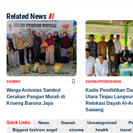
Related News
DAERAH
DAERAH
PENDIDIKAN
Warga Antusias Sambut
Kadis Pendidikan D
Gerakan Pangan Murah di
Utara Tinjau Langsu
Krueng Barona Jaya
Relokasi Dayah Al-A
Sawang
Quick Links:
News
Daerah
Uncategorized
P
Biggest fashion angel
cinema
health
travel