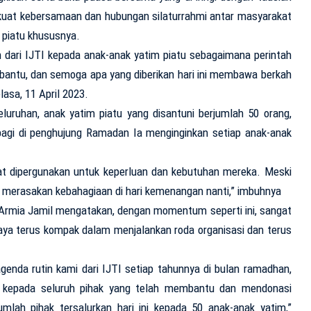
kuat kebersamaan dan hubungan silaturrahmi antar masyarakat
 piatu khususnya.
an dari IJTI kepada anak-anak yatim piatu sebagaimana perintah
antu, dan semoga apa yang diberikan hari ini membawa berkah
asa, 11 April 2023.
ruhan, anak yatim piatu yang disantuni berjumlah 50 orang,
rbagi di penghujung Ramadan Ia menginginkan setiap anak-anak
at dipergunakan untuk keperluan dan kebutuhan mereka. Meski
sa merasakan kebahagiaan di hari kemenangan nanti,” imbuhnya
Armia Jamil mengatakan, dengan momentum seperti ini, sangat
ya terus kompak dalam menjalankan roda organisasi dan terus
agenda rutin kami dari IJTI setiap tahunnya di bulan ramadhan,
 kepada seluruh pihak yang telah membantu dan mendonasi
jumlah pihak tersalurkan hari ini kepada 50 anak-anak yatim,”