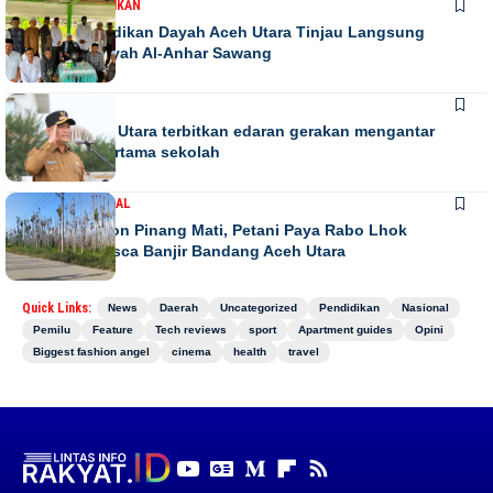
DAERAH
PENDIDIKAN
Kadis Pendidikan Dayah Aceh Utara Tinjau Langsung
Relokasi Dayah Al-Anhar Sawang
DAERAH
Bupati Aceh Utara terbitkan edaran gerakan mengantar
anak hari pertama sekolah
DAERAH
NASIONAL
Ribuan Pohon Pinang Mati, Petani Paya Rabo Lhok
Terpuruk Pasca Banjir Bandang Aceh Utara
Quick Links:
News
Daerah
Uncategorized
Pendidikan
Nasional
Pemilu
Feature
Tech reviews
sport
Apartment guides
Opini
Biggest fashion angel
cinema
health
travel