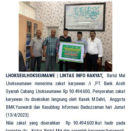
LHOKSEULHOKSEUMAWE | LINTAS INFO RAKYAT,
Baitul Mal
Lhokseumawe menerima zakat karyawan /i ,PT. Bank Aceh
Syariah Cabang Lhokseumawe Rp 90.494.600, Penyerahan zakat
karyawan itu disaksikan langsung oleh Kasek M.Dahri, Anggota
BMK.Yuswardi dan Kasubbag Informasi Badiuzzaman hari Jumat
(13/4/2023).
Nilai zakat yang diserahkan Rp 90.494.600.Ikut hadir pada
kegiatan itu, Ketua Baitul Mal dan sejumlah karyawan/karyawati