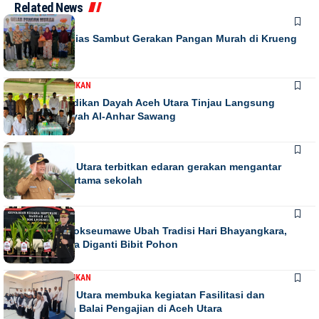
Related News
DAERAH
Warga Antusias Sambut Gerakan Pangan Murah di Krueng
Barona Jaya
DAERAH
PENDIDIKAN
Kadis Pendidikan Dayah Aceh Utara Tinjau Langsung
Relokasi Dayah Al-Anhar Sawang
DAERAH
Bupati Aceh Utara terbitkan edaran gerakan mengantar
anak hari pertama sekolah
DAERAH
NEWS
Kapolres Lhokseumawe Ubah Tradisi Hari Bhayangkara,
Papan Bunga Diganti Bibit Pohon
DAERAH
PENDIDIKAN
Bupati Aceh Utara membuka kegiatan Fasilitasi dan
pengawasan Balai Pengajian di Aceh Utara