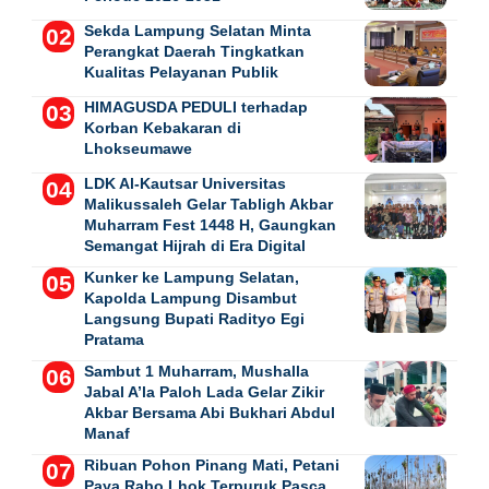
Sekda Lampung Selatan Minta
Perangkat Daerah Tingkatkan
Kualitas Pelayanan Publik
HIMAGUSDA PEDULI terhadap
Korban Kebakaran di
Lhokseumawe
LDK Al-Kautsar Universitas
Malikussaleh Gelar Tabligh Akbar
Muharram Fest 1448 H, Gaungkan
Semangat Hijrah di Era Digital
Kunker ke Lampung Selatan,
Kapolda Lampung Disambut
Langsung Bupati Radityo Egi
Pratama
Sambut 1 Muharram, Mushalla
Jabal A’la Paloh Lada Gelar Zikir
Akbar Bersama Abi Bukhari Abdul
Manaf
Ribuan Pohon Pinang Mati, Petani
Paya Rabo Lhok Terpuruk Pasca