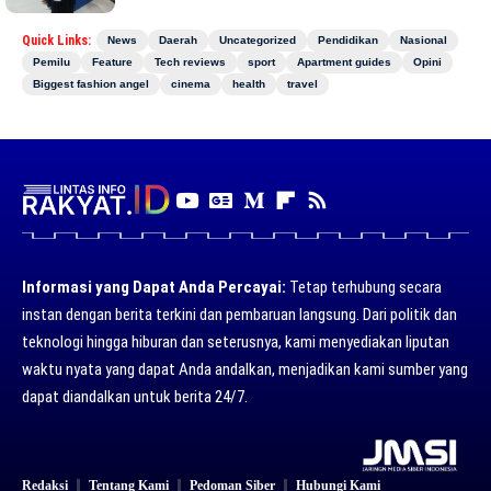
Quick Links:
News
Daerah
Uncategorized
Pendidikan
Nasional
Pemilu
Feature
Tech reviews
sport
Apartment guides
Opini
Biggest fashion angel
cinema
health
travel
Informasi yang Dapat Anda Percayai:
Tetap terhubung secara
instan dengan berita terkini dan pembaruan langsung. Dari politik dan
teknologi hingga hiburan dan seterusnya, kami menyediakan liputan
waktu nyata yang dapat Anda andalkan, menjadikan kami sumber yang
dapat diandalkan untuk berita 24/7.
Redaksi
Tentang Kami
Pedoman Siber
Hubungi Kami