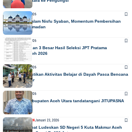
Hunian Sementara ke Pengungsi
NEWS
Januari 28, 2026
Menyambut Malam Nisfu Syaban, Momentum Pembersihan
Hati Jelang Ramadan
NEWS
Januari 26, 2026
Pansel Umumkan 3 Besar Hasil Seleksi JPT Pratama
Pemerintah Aceh 2026
NEWS
Januari 25, 2026
Tim Monev Pastikan Aktivitas Belajar di Dayah Pasca Bencana
Berjalan Lancar
NEWS
Januari 24, 2026
Pemerintah Kabupaten Aceh Utara tandatangani JITUPASNA
DAERAH
PENDIDIKAN
Januari 23, 2026
Kebakaran Hebat Ludeskan SD Negeri 5 Kuta Makmur Aceh