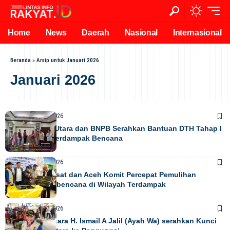
Home
News
Daerah
Nasional
Internasional
Beranda
»
Arsip untuk Januari 2026
Januari 2026
NEWS
Januari 30, 2026
Pemkab Aceh Utara dan BNPB Serahkan Bantuan DTH Tahap I
untuk Warga Terdampak Bencana
NEWS
Januari 29, 2026
Pemerintah Pusat dan Aceh Komit Percepat Pemulihan
Sekolah Pascabencana di Wilayah Terdampak
NEWS
Januari 28, 2026
Bupati Aceh Utara H. Ismail A Jalil (Ayah Wa) serahkan Kunci