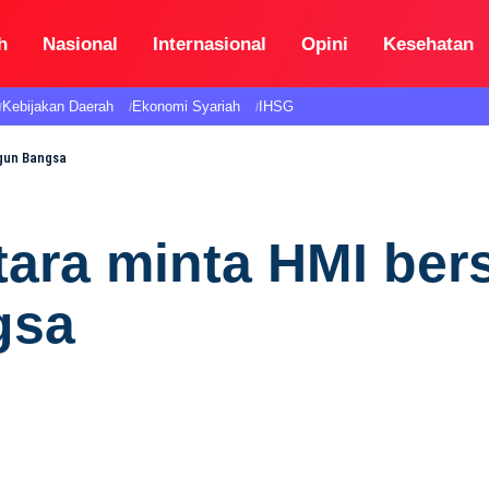
h
Nasional
Internasional
Opini
Kesehatan
Kebijakan Daerah
Ekonomi Syariah
IHSG
gun Bangsa
tara minta HMI ber
gsa