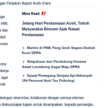
gan Penjabat Bupati Aceh Utara
More Read
gia
 HMI,
Jelang Hari Perdamaian Aceh, Tokoh
Masyarakat Bireuen Ajak Rawat
i dan
Perdamaian
duli
nusia
Martini di PAW, Pang Ucok Segera Duduki
Kursi DPRA
Simpatisan dan Pendukung Kecewa
rena
Amad Leumbeng Gagal Maju DPRA
kerja
Syarat Pemegang Senjata Api,Sebanyak
n agar
154 Personel Ikuti Tes Psikologi
erah
bangun sinersitas, kolaborasi dengan semua elemen
 diskusi,kajian kajian untuk disampaikan kepada pemangku