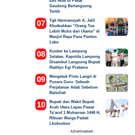
Eks HGB di Pasar
Geudong Berlangsung
Tertib
Tgk Harmansyah A. Jalil
Khutbahkan “Orang Tua
Lebih Mulia dari Ulama” di
Masjid Raya Pase Panton
Labu
Kunker ke Lampung
Selatan, Kapolda Lampung
Disambut Langsung Bupati
Radityo Egi Pratama
Mengetuk Pintu Langit di
Pusara Guru: Sebuah
Perjalanan Adab Sebelum
Baitullah
Bupati dan Wakil Bupati
Aceh Utara Lepas Pawai
Ta’aruf 1 Muharram 1448 H,
Ribuan Warga Padati
Lhoksukon
- Advertisement -