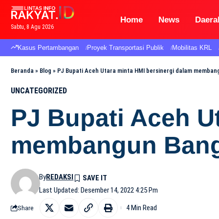
Home
News
Daera
Sabtu, 8 Agu 2026
Kasus Pertambangan
Proyek Transportasi Publik
Mobilitas KRL
Beranda
»
Blog
»
PJ Bupati Aceh Utara minta HMI bersinergi dalam memban
UNCATEGORIZED
PJ Bupati Aceh U
membangun Ban
By
REDAKSI
Last Updated: Desember 14, 2022 4:25 Pm
4 Min Read
Share