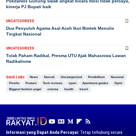
Pokdarwis Gunung Salak angkat bicara mosi tidak percaya,
kinerja PJ Bupati baik
UNCATEGORIZED
Dua Penyuluh Agama Asal Aceh Ikut Bimtek Menulis
Tingkat Nasional
UNCATEGORIZED
Tolak Paham Radikal, Presma UTU Ajak Mahasiswa Lawan
Radikalisme
Quick Links:
News
Daerah
Uncategorized
Pendidikan
Nasional
Pemilu
Feature
Tech reviews
sport
Apartment guides
Opini
Biggest fashion angel
cinema
health
travel
Informasi yang Dapat Anda Percayai:
Tetap terhubung secara