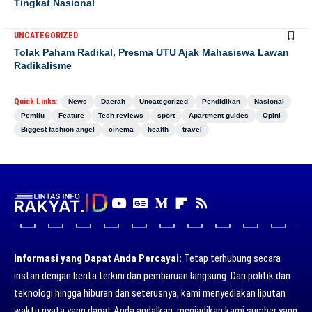
Tingkat Nasional
UNCATEGORIZED
Tolak Paham Radikal, Presma UTU Ajak Mahasiswa Lawan
Radikalisme
Quick Links:
News
Daerah
Uncategorized
Pendidikan
Nasional
Pemilu
Feature
Tech reviews
sport
Apartment guides
Opini
Biggest fashion angel
cinema
health
travel
Informasi yang Dapat Anda Percayai:
Tetap terhubung secara
instan dengan berita terkini dan pembaruan langsung. Dari politik dan
teknologi hingga hiburan dan seterusnya, kami menyediakan liputan
waktu nyata yang dapat Anda andalkan, menjadikan kami sumber yang