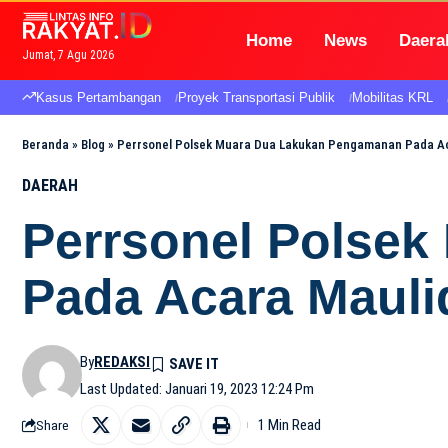
Home
News
Daera
Jumat, 7 Agu 2026
Kasus Pertambangan
Proyek Transportasi Publik
Mobilitas KRL
Beranda
»
Blog
»
Perrsonel Polsek Muara Dua Lakukan Pengamanan Pada A
DAERAH
Perrsonel Polse
Pada Acara Maul
By
REDAKSI
Last Updated: Januari 19, 2023 12:24 Pm
1 Min Read
Share