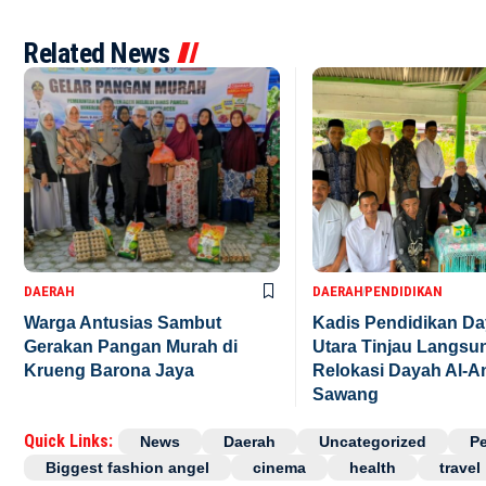
Related News
DAERAH
DAERAH
PENDIDIKAN
Warga Antusias Sambut
Kadis Pendidikan D
Gerakan Pangan Murah di
Utara Tinjau Langsu
Krueng Barona Jaya
Relokasi Dayah Al-A
Sawang
Quick Links:
News
Daerah
Uncategorized
P
Biggest fashion angel
cinema
health
travel