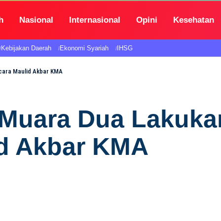
h
Nasional
Internasional
Opini
Kesehatan
Kebijakan Daerah
Ekonomi Syariah
IHSG
cara Maulid Akbar KMA
k Muara Dua Lakuk
id Akbar KMA