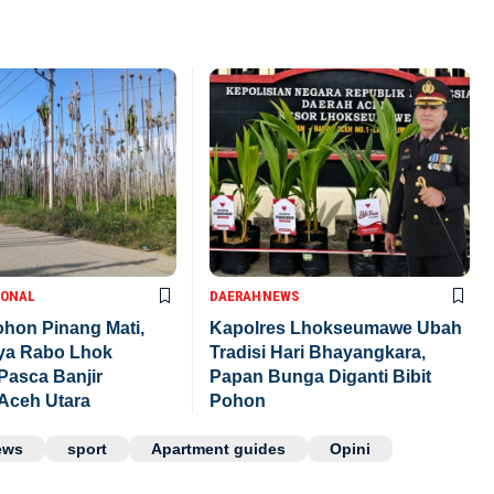
IONAL
DAERAH
NEWS
hon Pinang Mati,
Kapolres Lhokseumawe Ubah
aya Rabo Lhok
Tradisi Hari Bhayangkara,
Pasca Banjir
Papan Bunga Diganti Bibit
Aceh Utara
Pohon
ews
sport
Apartment guides
Opini