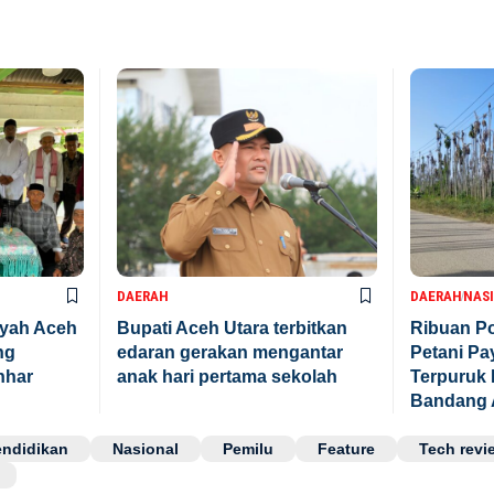
DAERAH
DAERAH
NAS
ayah Aceh
Bupati Aceh Utara terbitkan
Ribuan Po
ng
edaran gerakan mengantar
Petani P
nhar
anak hari pertama sekolah
Terpuruk 
Bandang 
endidikan
Nasional
Pemilu
Feature
Tech revi