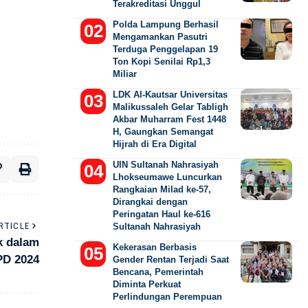
Terakreditasi Unggul
Polda Lampung Berhasil
Mengamankan Pasutri
Terduga Penggelapan 19
Ton Kopi Senilai Rp1,3
Miliar
LDK Al-Kautsar Universitas
Malikussaleh Gelar Tabligh
Akbar Muharram Fest 1448
H, Gaungkan Semangat
Hijrah di Era Digital
UIN Sultanah Nahrasiyah
Lhokseumawe Luncurkan
Rangkaian Milad ke-57,
Dirangkai dengan
Peringatan Haul ke-616
RTICLE
Sultanah Nahrasiyah
k dalam
Kekerasan Berbasis
PD 2024
Gender Rentan Terjadi Saat
Bencana, Pemerintah
Diminta Perkuat
Perlindungan Perempuan