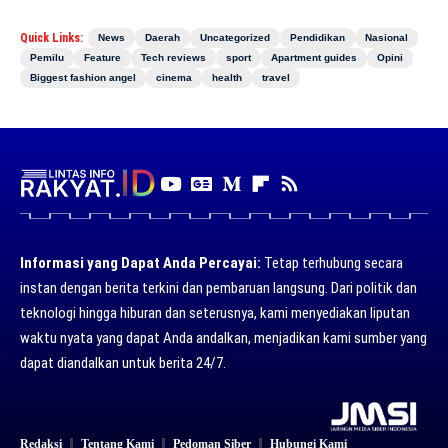
Quick Links:
News
Daerah
Uncategorized
Pendidikan
Nasional
Pemilu
Feature
Tech reviews
sport
Apartment guides
Opini
Biggest fashion angel
cinema
health
travel
Informasi yang Dapat Anda Percayai:
Tetap terhubung secara
instan dengan berita terkini dan pembaruan langsung. Dari politik dan
teknologi hingga hiburan dan seterusnya, kami menyediakan liputan
waktu nyata yang dapat Anda andalkan, menjadikan kami sumber yang
dapat diandalkan untuk berita 24/7.
Redaksi
Tentang Kami
Pedoman Siber
Hubungi Kami