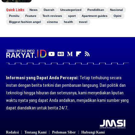
Quick Links:
News
Daerah
Uncategorized
Pendidikan
Nasional
Pemilu
Feature
Tech reviews
sport
Apartment guides
Opini
Biggest fashion angel
cinema
health
travel
Informasi yang Dapat Anda Percayai:
Tetap terhubung secara
instan dengan berita terkini dan pembaruan langsung. Dari politik dan
teknologi hingga hiburan dan seterusnya, kami menyediakan liputan
waktu nyata yang dapat Anda andalkan, menjadikan kami sumber yang
dapat diandalkan untuk berita 24/7.
Redaksi
Tentang Kami
Pedoman Siber
Hubungi Kami