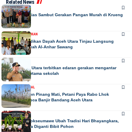
Related News
DAERAH
Warga Antusias Sambut Gerakan Pangan Murah di Krueng
Barona Jaya
DAERAH
PENDIDIKAN
Kadis Pendidikan Dayah Aceh Utara Tinjau Langsung
Relokasi Dayah Al-Anhar Sawang
DAERAH
Bupati Aceh Utara terbitkan edaran gerakan mengantar
anak hari pertama sekolah
DAERAH
NASIONAL
Ribuan Pohon Pinang Mati, Petani Paya Rabo Lhok
Terpuruk Pasca Banjir Bandang Aceh Utara
DAERAH
NEWS
Kapolres Lhokseumawe Ubah Tradisi Hari Bhayangkara,
Papan Bunga Diganti Bibit Pohon