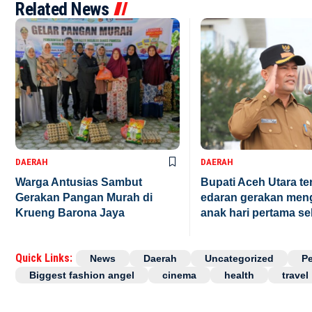
Related News
DAERAH
DAERAH
Warga Antusias Sambut
Bupati Aceh Utara te
Gerakan Pangan Murah di
edaran gerakan men
Krueng Barona Jaya
anak hari pertama se
Quick Links:
News
Daerah
Uncategorized
P
Biggest fashion angel
cinema
health
travel