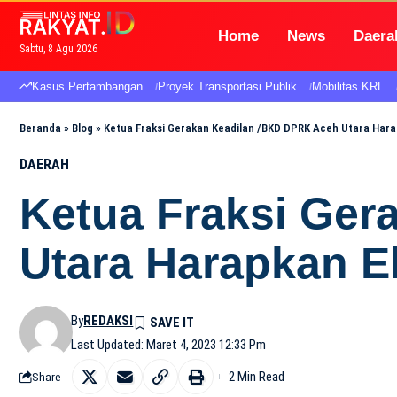
Home
News
Daera
Sabtu, 8 Agu 2026
Kasus Pertambangan
Proyek Transportasi Publik
Mobilitas KRL
Beranda
»
Blog
»
Ketua Fraksi Gerakan Keadilan /BKD DPRK Aceh Utara Harap
DAERAH
Ketua Fraksi Ger
Utara Harapkan Ek
By
REDAKSI
Last Updated: Maret 4, 2023 12:33 Pm
2 Min Read
Share