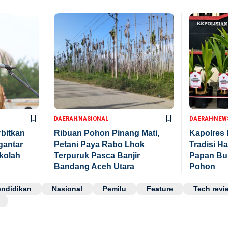
DAERAH
NASIONAL
DAERAH
NEW
rbitkan
Ribuan Pohon Pinang Mati,
Kapolres
gantar
Petani Paya Rabo Lhok
Tradisi H
kolah
Terpuruk Pasca Banjir
Papan Bun
Bandang Aceh Utara
Pohon
endidikan
Nasional
Pemilu
Feature
Tech revi