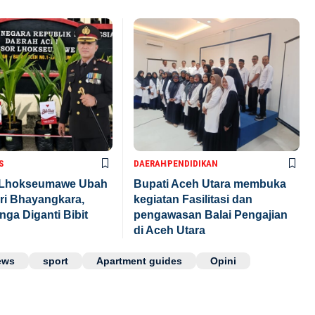
S
DAERAH
PENDIDIKAN
 Lhokseumawe Ubah
Bupati Aceh Utara membuka
ari Bhayangkara,
kegiatan Fasilitasi dan
ga Diganti Bibit
pengawasan Balai Pengajian
di Aceh Utara
ews
sport
Apartment guides
Opini