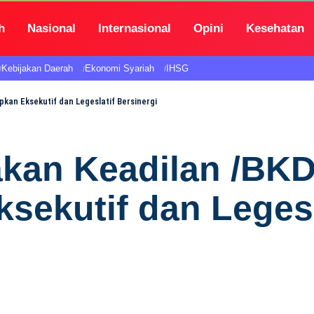
h
Nasional
Internasional
Opini
Kesehatan
Kebijakan Daerah
Ekonomi Syariah
IHSG
kan Eksekutif dan Legeslatif Bersinergi
akan Keadilan /B
sekutif dan Legesl