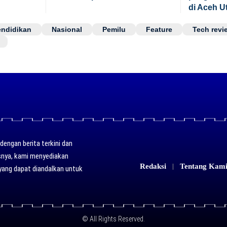
di Aceh U
endidikan
Nasional
Pemilu
Feature
Tech revi
engan berita terkini dan
usnya, kami menyediakan
Redaksi
Tentang Kam
yang dapat diandalkan untuk
© All Rights Reserved.