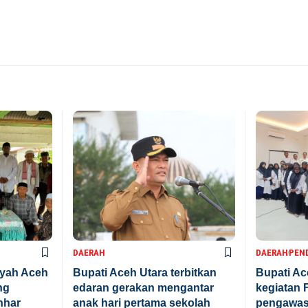
DAERAH
DAERAH
PEN
ayah Aceh
Bupati Aceh Utara terbitkan
Bupati A
ng
edaran gerakan mengantar
kegiatan F
nhar
anak hari pertama sekolah
pengawasa