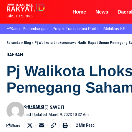
Home
News
Daera
Sabtu, 8 Agu 2026
Kasus Pertambangan
Proyek Transportasi Publik
Mobilitas KRL
Beranda
»
Blog
»
Pj Walikota Lhokseumawe Hadiri Rapat Umum Pemegang S
DAERAH
Pj Walikota Lho
Pemegang Saham 
By
REDAKSI
Last Updated: Maret 9, 2023 10:32 Am
2 Min Read
Share