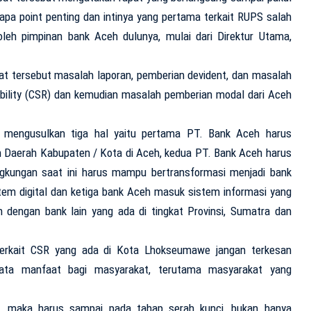
pa point penting dan intinya yang pertama terkait RUPS salah
leh pimpinan bank Aceh dulunya, mulai dari Direktur Utama,
at tersebut masalah laporan, pemberian devident, dan masalah
ibility (CSR) dan kemudian masalah pemberian modal dari Aceh
 mengusulkan tiga hal yaitu pertama PT. Bank Aceh harus
 Daerah Kabupaten / Kota di Aceh, kedua PT. Bank Aceh harus
ingkungan saat ini harus mampu bertransformasi menjadi bank
em digital dan ketiga bank Aceh masuk sistem informasi yang
n dengan bank lain yang ada di tingkat Provinsi, Sumatra dan
terkait CSR yang ada di Kota Lhokseumawe jangan terkesan
nyata manfaat bagi masyarakat, terutama masyarakat yang
, maka harus sampai pada tahap serah kunci, bukan hanya