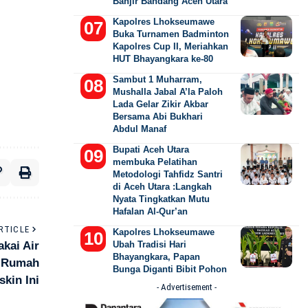
Banjir Bandang Aceh Utara
Kapolres Lhokseumawe
Buka Turnamen Badminton
Kapolres Cup II, Meriahkan
HUT Bhayangkara ke-80
Sambut 1 Muharram,
Mushalla Jabal A’la Paloh
Lada Gelar Zikir Akbar
Bersama Abi Bukhari
Abdul Manaf
Bupati Aceh Utara
membuka Pelatihan
Metodologi Tahfidz Santri
di Aceh Utara :Langkah
Nyata Tingkatkan Mutu
Hafalan Al-Qur’an
RTICLE
Kapolres Lhokseumawe
kai Air
Ubah Tradisi Hari
Bhayangkara, Papan
i Rumah
Bunga Diganti Bibit Pohon
skin Ini
- Advertisement -