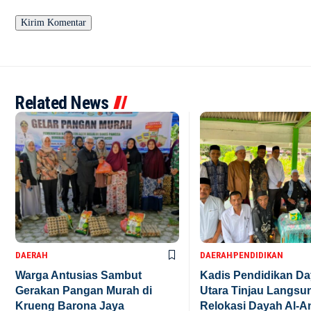
Related News
DAERAH
DAERAH
PENDIDIKAN
Warga Antusias Sambut
Kadis Pendidikan D
Gerakan Pangan Murah di
Utara Tinjau Langsu
Krueng Barona Jaya
Relokasi Dayah Al-A