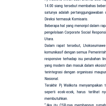
14.00 siang tersebut membahas bebera
satunya adalah pertanggungjawaban o
Direksi termasuk Komisaris.
Beberapa hal yang menonjol dalam rap
pengelolaan Corporate Social Respons
Utara.
Dalam rapat tersebut, Lhokseumawe
komunikasif dengan semua Pemerintah
responsive terhadap isu perubahan l
yang modern dan masuk dalam ekosist
terintegrasi dengan organisasi maupu
Nasional.
Terakhir Pj Walikota menyampaikan 
seperti ecek-ecek, harus terlihat 
membutuhkan.
“Jika itu CSR-nya membangun rumah