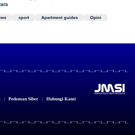
tara
ews
sport
Apartment guides
Opini
i
Pedoman Siber
Hubungi Kami