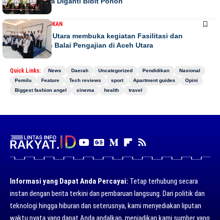
Papan Bunga Diganti Bibit Pohon
DAERAH
PENDIDIKAN
Bupati Aceh Utara membuka kegiatan Fasilitasi dan
pengawasan Balai Pengajian di Aceh Utara
Quick Links:
News
Daerah
Uncategorized
Pendidikan
Nasional
Pemilu
Feature
Tech reviews
sport
Apartment guides
Opini
Biggest fashion angel
cinema
health
travel
Informasi yang Dapat Anda Percayai:
Tetap terhubung secara
instan dengan berita terkini dan pembaruan langsung. Dari politik dan
teknologi hingga hiburan dan seterusnya, kami menyediakan liputan
waktu nyata yang dapat Anda andalkan, menjadikan kami sumber yang