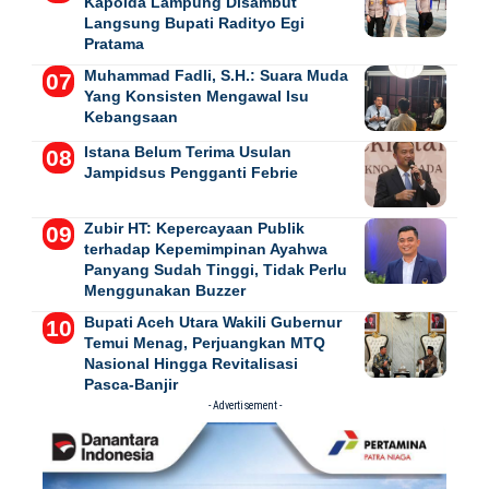
Kapolda Lampung Disambut
Langsung Bupati Radityo Egi
Pratama
Muhammad Fadli, S.H.: Suara Muda
Yang Konsisten Mengawal Isu
Kebangsaan
Istana Belum Terima Usulan
Jampidsus Pengganti Febrie
Zubir HT: Kepercayaan Publik
terhadap Kepemimpinan Ayahwa
Panyang Sudah Tinggi, Tidak Perlu
Menggunakan Buzzer
Bupati Aceh Utara Wakili Gubernur
Temui Menag, Perjuangkan MTQ
Nasional Hingga Revitalisasi
Pasca-Banjir
- Advertisement -