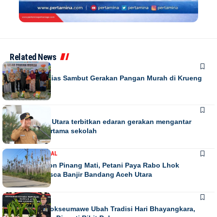
Related News
DAERAH
Warga Antusias Sambut Gerakan Pangan Murah di Krueng
Barona Jaya
DAERAH
Bupati Aceh Utara terbitkan edaran gerakan mengantar
anak hari pertama sekolah
DAERAH
NASIONAL
Ribuan Pohon Pinang Mati, Petani Paya Rabo Lhok
Terpuruk Pasca Banjir Bandang Aceh Utara
DAERAH
NEWS
Kapolres Lhokseumawe Ubah Tradisi Hari Bhayangkara,