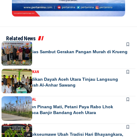
Related News
DAERAH
Warga Antusias Sambut Gerakan Pangan Murah di Krueng
Barona Jaya
DAERAH
PENDIDIKAN
Kadis Pendidikan Dayah Aceh Utara Tinjau Langsung
Relokasi Dayah Al-Anhar Sawang
DAERAH
NASIONAL
Ribuan Pohon Pinang Mati, Petani Paya Rabo Lhok
Terpuruk Pasca Banjir Bandang Aceh Utara
DAERAH
NEWS
Kapolres Lhokseumawe Ubah Tradisi Hari Bhayangkara,