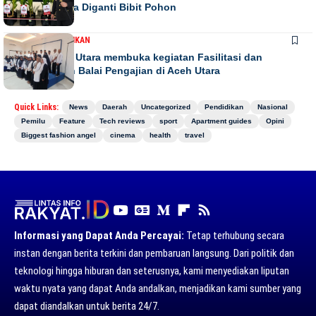
Papan Bunga Diganti Bibit Pohon
DAERAH
PENDIDIKAN
Bupati Aceh Utara membuka kegiatan Fasilitasi dan
pengawasan Balai Pengajian di Aceh Utara
Quick Links:
News
Daerah
Uncategorized
Pendidikan
Nasional
Pemilu
Feature
Tech reviews
sport
Apartment guides
Opini
Biggest fashion angel
cinema
health
travel
Informasi yang Dapat Anda Percayai:
Tetap terhubung secara
instan dengan berita terkini dan pembaruan langsung. Dari politik dan
teknologi hingga hiburan dan seterusnya, kami menyediakan liputan
waktu nyata yang dapat Anda andalkan, menjadikan kami sumber yang
dapat diandalkan untuk berita 24/7.