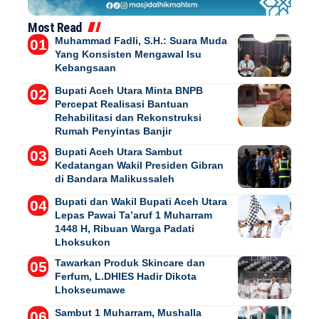
Most Read
Muhammad Fadli, S.H.: Suara Muda
Yang Konsisten Mengawal Isu
Kebangsaan
Bupati Aceh Utara Minta BNPB
Percepat Realisasi Bantuan
Rehabilitasi dan Rekonstruksi
Rumah Penyintas Banjir
Bupati Aceh Utara Sambut
Kedatangan Wakil Presiden Gibran
di Bandara Malikussaleh
Bupati dan Wakil Bupati Aceh Utara
Lepas Pawai Ta’aruf 1 Muharram
1448 H, Ribuan Warga Padati
Lhoksukon
Tawarkan Produk Skincare dan
Ferfum, L.DHIES Hadir Dikota
Lhokseumawe
Sambut 1 Muharram, Mushalla