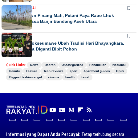
DAERAH
NASIONAL
Ribuan Pohon Pinang Mati, Petani Paya Rabo Lhok
Terpuruk Pasca Banjir Bandang Aceh Utara
DAERAH
NEWS
Kapolres Lhokseumawe Ubah Tradisi Hari Bhayangkara,
Papan Bunga Diganti Bibit Pohon
Quick Links:
News
Daerah
Uncategorized
Pendidikan
Nasional
Pemilu
Feature
Tech reviews
sport
Apartment guides
Opini
Biggest fashion angel
cinema
health
travel
Informasi yang Dapat Anda Percayai:
Tetap terhubung secara