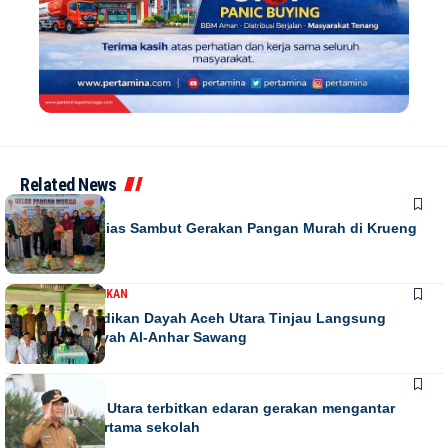
Related News
DAERAH
Warga Antusias Sambut Gerakan Pangan Murah di Krueng
Barona Jaya
DAERAH
PENDIDIKAN
Kadis Pendidikan Dayah Aceh Utara Tinjau Langsung
Relokasi Dayah Al-Anhar Sawang
DAERAH
Bupati Aceh Utara terbitkan edaran gerakan mengantar
anak hari pertama sekolah