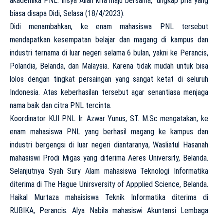
akademika PNL. Insya Allah kita maju bersama,” ungkap pria yang
biasa disapa Didi, Selasa (18/4/2023).
Didi menambahkan, ke enam mahasiswa PNL tersebut
mendapatkan kesempatan belajar dan magang di kampus dan
industri ternama di luar negeri selama 6 bulan, yakni ke Perancis,
Polandia, Belanda, dan Malaysia. Karena tidak mudah untuk bisa
lolos dengan tingkat persaingan yang sangat ketat di seluruh
Indonesia. Atas keberhasilan tersebut agar senantiasa menjaga
nama baik dan citra PNL tercinta.
Koordinator KUI PNL Ir. Azwar Yunus, ST. M.Sc mengatakan, ke
enam mahasiswa PNL yang berhasil magang ke kampus dan
industri bergengsi di luar negeri diantaranya, Wasliatul Hasanah
mahasiswi Prodi Migas yang diterima Aeres University, Belanda.
Selanjutnya Syah Sury Alam mahasiswa Teknologi Informatika
diterima di The Hague Unirsversity of Appplied Science, Belanda.
Haikal Murtaza mahaisiswa Teknik Informatika diterima di
RUBIKA, Perancis. Alya Nabila mahasiswi Akuntansi Lembaga