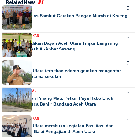
Related News
DAERAH
Warga Antusias Sambut Gerakan Pangan Murah di Krueng
Barona Jaya
DAERAH
PENDIDIKAN
Kadis Pendidikan Dayah Aceh Utara Tinjau Langsung
Relokasi Dayah Al-Anhar Sawang
DAERAH
Bupati Aceh Utara terbitkan edaran gerakan mengantar
anak hari pertama sekolah
DAERAH
NASIONAL
Ribuan Pohon Pinang Mati, Petani Paya Rabo Lhok
Terpuruk Pasca Banjir Bandang Aceh Utara
DAERAH
PENDIDIKAN
Bupati Aceh Utara membuka kegiatan Fasilitasi dan
pengawasan Balai Pengajian di Aceh Utara