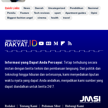
Quick Links:
News
Daerah
Uncategorized
Pendidikan
Nasional
Pemilu
Feature
Tech reviews
sport
Apartment guides
Opini
Biggest fashion angel
cinema
health
travel
Informasi yang Dapat Anda Percayai:
Tetap terhubung secara
instan dengan berita terkini dan pembaruan langsung. Dari politik dan
teknologi hingga hiburan dan seterusnya, kami menyediakan liputan
waktu nyata yang dapat Anda andalkan, menjadikan kami sumber yang
dapat diandalkan untuk berita 24/7.
Redaksi
Tentang Kami
Pedoman Siber
Hubungi Kami