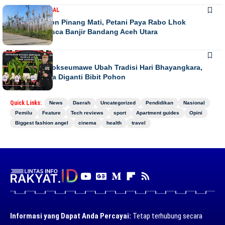
DAERAH
NASIONAL
Ribuan Pohon Pinang Mati, Petani Paya Rabo Lhok
Terpuruk Pasca Banjir Bandang Aceh Utara
DAERAH
NEWS
Kapolres Lhokseumawe Ubah Tradisi Hari Bhayangkara,
Papan Bunga Diganti Bibit Pohon
Quick Links:
News
Daerah
Uncategorized
Pendidikan
Nasional
Pemilu
Feature
Tech reviews
sport
Apartment guides
Opini
Biggest fashion angel
cinema
health
travel
Informasi yang Dapat Anda Percayai:
Tetap terhubung secara