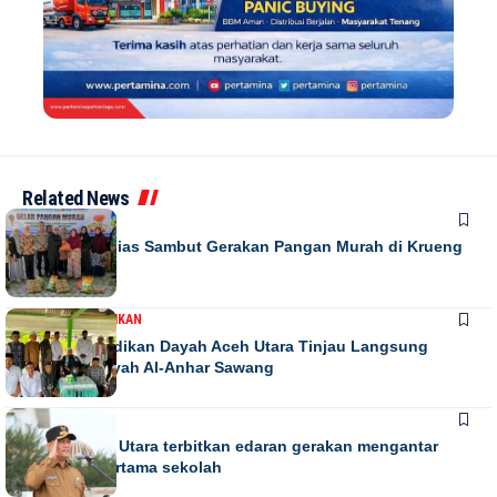
Related News
DAERAH
Warga Antusias Sambut Gerakan Pangan Murah di Krueng
Barona Jaya
DAERAH
PENDIDIKAN
Kadis Pendidikan Dayah Aceh Utara Tinjau Langsung
Relokasi Dayah Al-Anhar Sawang
DAERAH
Bupati Aceh Utara terbitkan edaran gerakan mengantar
anak hari pertama sekolah