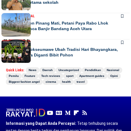
anak hari pertama sekolah
DAERAH
NASIONAL
Ribuan Pohon Pinang Mati, Petani Paya Rabo Lhok
Terpuruk Pasca Banjir Bandang Aceh Utara
DAERAH
NEWS
Kapolres Lhokseumawe Ubah Tradisi Hari Bhayangkara,
Papan Bunga Diganti Bibit Pohon
Quick Links:
News
Daerah
Uncategorized
Pendidikan
Nasional
Pemilu
Feature
Tech reviews
sport
Apartment guides
Opini
Biggest fashion angel
cinema
health
travel
Informasi yang Dapat Anda Percayai:
Tetap terhubung secara
instan dengan berita terkini dan pembaruan langsung. Dari politik dan