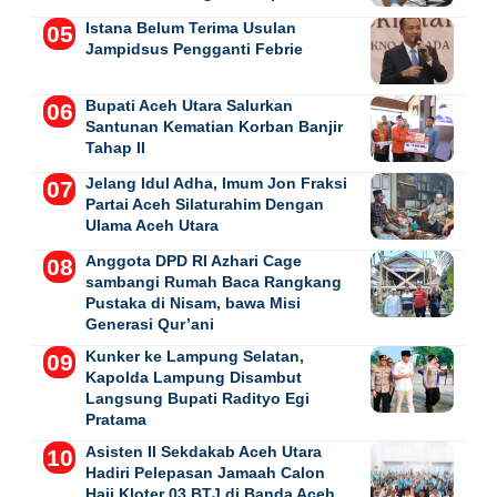
Istana Belum Terima Usulan
Jampidsus Pengganti Febrie
Bupati Aceh Utara Salurkan
Santunan Kematian Korban Banjir
Tahap II
Jelang Idul Adha, Imum Jon Fraksi
Partai Aceh Silaturahim Dengan
Ulama Aceh Utara
Anggota DPD RI Azhari Cage
sambangi Rumah Baca Rangkang
Pustaka di Nisam, bawa Misi
Generasi Qur’ani
Kunker ke Lampung Selatan,
Kapolda Lampung Disambut
Langsung Bupati Radityo Egi
Pratama
Asisten II Sekdakab Aceh Utara
Hadiri Pelepasan Jamaah Calon
Haji Kloter 03 BTJ di Banda Aceh