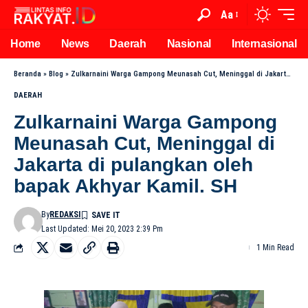
Aa
Home
News
Daerah
Nasional
Internasional
Beranda
»
Blog
»
Zulkarnaini Warga Gampong Meunasah Cut, Meninggal di Jakarta di pulangkan oleh bapak Akhyar Kamil. SH
DAERAH
Zulkarnaini Warga Gampong
Meunasah Cut, Meninggal di
Jakarta di pulangkan oleh
bapak Akhyar Kamil. SH
By
REDAKSI
Last Updated: Mei 20, 2023 2:39 Pm
1 Min Read