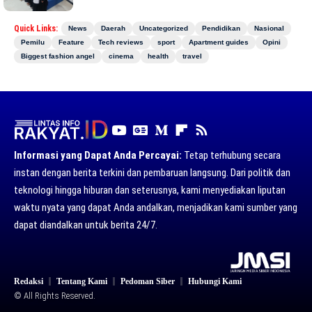
Quick Links:
News
Daerah
Uncategorized
Pendidikan
Nasional
Pemilu
Feature
Tech reviews
sport
Apartment guides
Opini
Biggest fashion angel
cinema
health
travel
Informasi yang Dapat Anda Percayai:
Tetap terhubung secara
instan dengan berita terkini dan pembaruan langsung. Dari politik dan
teknologi hingga hiburan dan seterusnya, kami menyediakan liputan
waktu nyata yang dapat Anda andalkan, menjadikan kami sumber yang
dapat diandalkan untuk berita 24/7.
Redaksi
Tentang Kami
Pedoman Siber
Hubungi Kami
© All Rights Reserved.