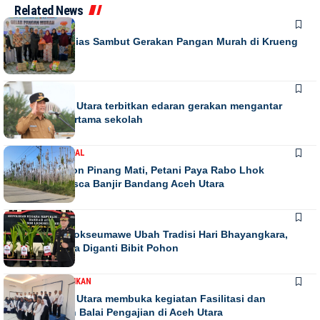
Related News
DAERAH
Warga Antusias Sambut Gerakan Pangan Murah di Krueng
Barona Jaya
DAERAH
Bupati Aceh Utara terbitkan edaran gerakan mengantar
anak hari pertama sekolah
DAERAH
NASIONAL
Ribuan Pohon Pinang Mati, Petani Paya Rabo Lhok
Terpuruk Pasca Banjir Bandang Aceh Utara
DAERAH
NEWS
Kapolres Lhokseumawe Ubah Tradisi Hari Bhayangkara,
Papan Bunga Diganti Bibit Pohon
DAERAH
PENDIDIKAN
Bupati Aceh Utara membuka kegiatan Fasilitasi dan
pengawasan Balai Pengajian di Aceh Utara