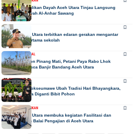
DAERAH
PENDIDIKAN
Kadis Pendidikan Dayah Aceh Utara Tinjau Langsung
Relokasi Dayah Al-Anhar Sawang
DAERAH
Bupati Aceh Utara terbitkan edaran gerakan mengantar
anak hari pertama sekolah
DAERAH
NASIONAL
Ribuan Pohon Pinang Mati, Petani Paya Rabo Lhok
Terpuruk Pasca Banjir Bandang Aceh Utara
DAERAH
NEWS
Kapolres Lhokseumawe Ubah Tradisi Hari Bhayangkara,
Papan Bunga Diganti Bibit Pohon
DAERAH
PENDIDIKAN
Bupati Aceh Utara membuka kegiatan Fasilitasi dan
pengawasan Balai Pengajian di Aceh Utara