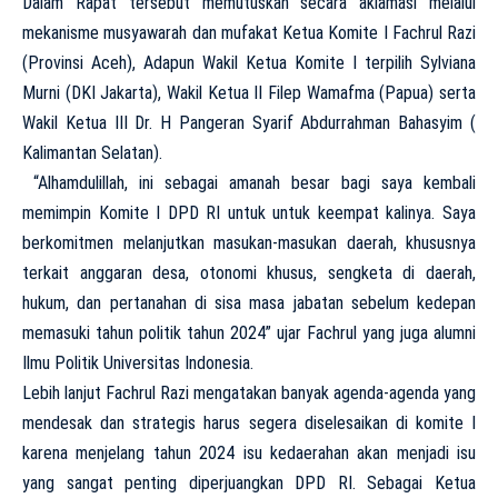
Dalam Rapat tersebut memutuskan secara aklamasi melalui
mekanisme musyawarah dan mufakat Ketua Komite I Fachrul Razi
(Provinsi Aceh), Adapun Wakil Ketua Komite I terpilih Sylviana
Murni (DKI Jakarta), Wakil Ketua II Filep Wamafma (Papua) serta
Wakil Ketua III Dr. H Pangeran Syarif Abdurrahman Bahasyim (
Kalimantan Selatan).
“Alhamdulillah, ini sebagai amanah besar bagi saya kembali
memimpin Komite I DPD RI untuk untuk keempat kalinya. Saya
berkomitmen melanjutkan masukan-masukan daerah, khususnya
terkait anggaran desa, otonomi khusus, sengketa di daerah,
hukum, dan pertanahan di sisa masa jabatan sebelum kedepan
memasuki tahun politik tahun 2024” ujar Fachrul yang juga alumni
Ilmu Politik Universitas Indonesia.
Lebih lanjut Fachrul Razi mengatakan banyak agenda-agenda yang
mendesak dan strategis harus segera diselesaikan di komite I
karena menjelang tahun 2024 isu kedaerahan akan menjadi isu
yang sangat penting diperjuangkan DPD RI. Sebagai Ketua