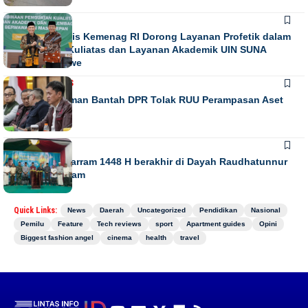
NEWS
Direktur Diktis Kemenag RI Dorong Layanan Profetik dalam
Penguatan Kuliatas dan Layanan Akademik UIN SUNA
Lhokseumawe
NASIONAL
NEWS
Habiburokhman Bantah DPR Tolak RUU Perampasan Aset
NEWS
Gebyar Muharram 1448 H berakhir di Dayah Raudhatunnur
Alharuni Nisam
Quick Links:
News
Daerah
Uncategorized
Pendidikan
Nasional
Pemilu
Feature
Tech reviews
sport
Apartment guides
Opini
Biggest fashion angel
cinema
health
travel