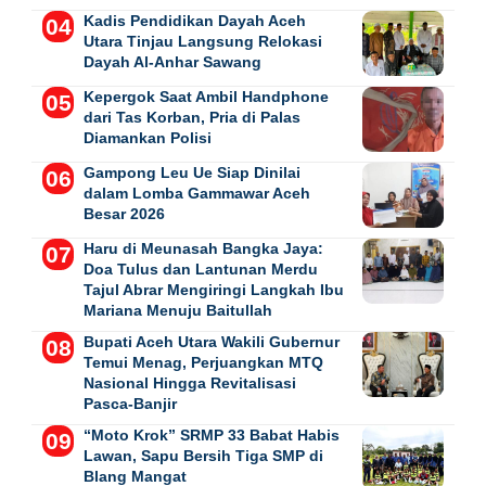
Kadis Pendidikan Dayah Aceh
Utara Tinjau Langsung Relokasi
Dayah Al-Anhar Sawang
Kepergok Saat Ambil Handphone
dari Tas Korban, Pria di Palas
Diamankan Polisi
Gampong Leu Ue Siap Dinilai
dalam Lomba Gammawar Aceh
Besar 2026
Haru di Meunasah Bangka Jaya:
Doa Tulus dan Lantunan Merdu
Tajul Abrar Mengiringi Langkah Ibu
Mariana Menuju Baitullah
Bupati Aceh Utara Wakili Gubernur
Temui Menag, Perjuangkan MTQ
Nasional Hingga Revitalisasi
Pasca-Banjir
“Moto Krok” SRMP 33 Babat Habis
Lawan, Sapu Bersih Tiga SMP di
Blang Mangat