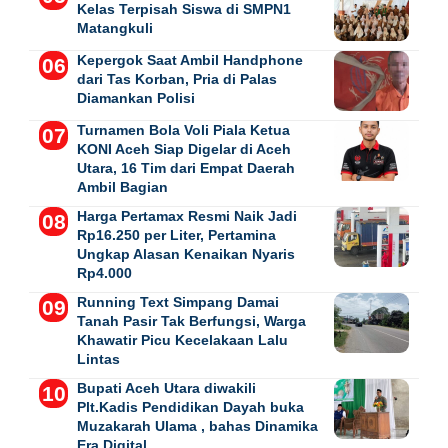
Kelas Terpisah Siswa di SMPN1
Matangkuli
Kepergok Saat Ambil Handphone
dari Tas Korban, Pria di Palas
Diamankan Polisi
Turnamen Bola Voli Piala Ketua
KONI Aceh Siap Digelar di Aceh
Utara, 16 Tim dari Empat Daerah
Ambil Bagian
Harga Pertamax Resmi Naik Jadi
Rp16.250 per Liter, Pertamina
Ungkap Alasan Kenaikan Nyaris
Rp4.000
Running Text Simpang Damai
Tanah Pasir Tak Berfungsi, Warga
Khawatir Picu Kecelakaan Lalu
Lintas
Bupati Aceh Utara diwakili
Plt.Kadis Pendidikan Dayah buka
Muzakarah Ulama , bahas Dinamika
Era Digital