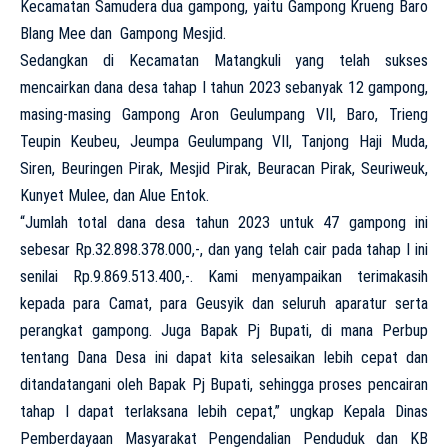
Kecamatan Samudera dua gampong, yaitu Gampong Krueng Baro
Blang Mee dan Gampong Mesjid.
Sedangkan di Kecamatan Matangkuli yang telah sukses
mencairkan dana desa tahap I tahun 2023 sebanyak 12 gampong,
masing-masing Gampong Aron Geulumpang VII, Baro, Trieng
Teupin Keubeu, Jeumpa Geulumpang VII, Tanjong Haji Muda,
Siren, Beuringen Pirak, Mesjid Pirak, Beuracan Pirak, Seuriweuk,
Kunyet Mulee, dan Alue Entok.
“Jumlah total dana desa tahun 2023 untuk 47 gampong ini
sebesar Rp.32.898.378.000,-, dan yang telah cair pada tahap I ini
senilai Rp.9.869.513.400,-. Kami menyampaikan terimakasih
kepada para Camat, para Geusyik dan seluruh aparatur serta
perangkat gampong. Juga Bapak Pj Bupati, di mana Perbup
tentang Dana Desa ini dapat kita selesaikan lebih cepat dan
ditandatangani oleh Bapak Pj Bupati, sehingga proses pencairan
tahap I dapat terlaksana lebih cepat,” ungkap Kepala Dinas
Pemberdayaan Masyarakat Pengendalian Penduduk dan KB