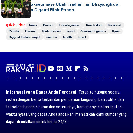
Kapolres Lhokseumawe Ubah Tradisi Hari Bhayangkara,
Papan Bunga Diganti Bibit Pohon
Quick Links:
News
Daerah
Uncategorized
Pendidikan
Nasional
Pemilu
Feature
Tech reviews
sport
Apartment guides
Opini
Biggest fashion angel
cinema
health
travel
Informasi yang Dapat Anda Percayai:
Tetap terhubung secara
instan dengan berita terkini dan pembaruan langsung. Dari politik dan
teknologi hingga hiburan dan seterusnya, kami menyediakan liputan
waktu nyata yang dapat Anda andalkan, menjadikan kami sumber yang
dapat diandalkan untuk berita 24/7.