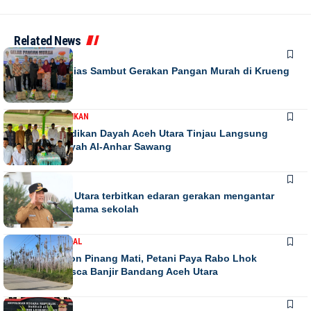
Related News
DAERAH
Warga Antusias Sambut Gerakan Pangan Murah di Krueng
Barona Jaya
DAERAH
PENDIDIKAN
Kadis Pendidikan Dayah Aceh Utara Tinjau Langsung
Relokasi Dayah Al-Anhar Sawang
DAERAH
Bupati Aceh Utara terbitkan edaran gerakan mengantar
anak hari pertama sekolah
DAERAH
NASIONAL
Ribuan Pohon Pinang Mati, Petani Paya Rabo Lhok
Terpuruk Pasca Banjir Bandang Aceh Utara
DAERAH
NEWS