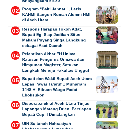
Bhayangkara ke-80
Program “Baiti Jannati”, Lazis
KAHMI Bangun Rumah Alumni HMI
di Aceh Utara
Respons Harapan Tokoh Adat,
Bupati Egi Siap Jadikan Situs
Makam Puyang Singa Langkung
sebagai Aset Daerah
Pelantikan Akbar FH Unimal
Ratusan Pengurus Ormawa dan
Himpunan Magister, Satukan
Langkah Menuju Fakultas Unggul
Bupati dan Wakil Bupati Aceh Utara
Lepas Pawai Ta’aruf 1 Muharram
1448 H, Ribuan Warga Padati
Lhoksukon
Disporaparekraf Aceh Utara Tinjau
Lapangan Matang Drien, Persiapan
Bupati Cup II Dimatangkan
UIN Sultanah Nahrasiyah