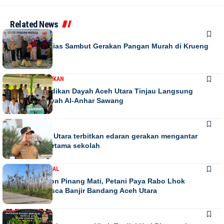
Related News
DAERAH
Warga Antusias Sambut Gerakan Pangan Murah di Krueng
Barona Jaya
DAERAH
PENDIDIKAN
Kadis Pendidikan Dayah Aceh Utara Tinjau Langsung
Relokasi Dayah Al-Anhar Sawang
DAERAH
Bupati Aceh Utara terbitkan edaran gerakan mengantar
anak hari pertama sekolah
DAERAH
NASIONAL
Ribuan Pohon Pinang Mati, Petani Paya Rabo Lhok
Terpuruk Pasca Banjir Bandang Aceh Utara
DAERAH
NEWS