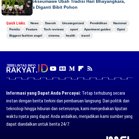
Kapolres Lhokseumawe Ubah Tradisi Hari Bhayangkara,
Papan Bunga Diganti Bibit Pohon
Quick Links:
News
Daerah
Uncategorized
Pendidikan
Nasional
Pemilu
Feature
Tech reviews
sport
Apartment guides
Opini
Biggest fashion angel
cinema
health
travel
Informasi yang Dapat Anda Percayai:
Tetap terhubung secara
instan dengan berita terkini dan pembaruan langsung. Dari politik dan
teknologi hingga hiburan dan seterusnya, kami menyediakan liputan
waktu nyata yang dapat Anda andalkan, menjadikan kami sumber yang
dapat diandalkan untuk berita 24/7.