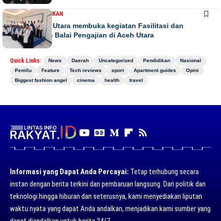
DAERAH
PENDIDIKAN
Bupati Aceh Utara membuka kegiatan Fasilitasi dan
pengawasan Balai Pengajian di Aceh Utara
Quick Links:
News
Daerah
Uncategorized
Pendidikan
Nasional
Pemilu
Feature
Tech reviews
sport
Apartment guides
Opini
Biggest fashion angel
cinema
health
travel
Informasi yang Dapat Anda Percayai:
Tetap terhubung secara
instan dengan berita terkini dan pembaruan langsung. Dari politik dan
teknologi hingga hiburan dan seterusnya, kami menyediakan liputan
waktu nyata yang dapat Anda andalkan, menjadikan kami sumber yang