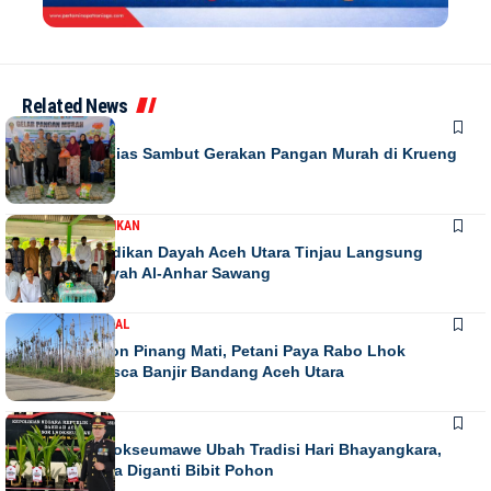
Related News
DAERAH
Warga Antusias Sambut Gerakan Pangan Murah di Krueng
Barona Jaya
DAERAH
PENDIDIKAN
Kadis Pendidikan Dayah Aceh Utara Tinjau Langsung
Relokasi Dayah Al-Anhar Sawang
DAERAH
NASIONAL
Ribuan Pohon Pinang Mati, Petani Paya Rabo Lhok
Terpuruk Pasca Banjir Bandang Aceh Utara
DAERAH
NEWS
Kapolres Lhokseumawe Ubah Tradisi Hari Bhayangkara,
Papan Bunga Diganti Bibit Pohon