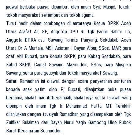
jadwal berbuka puasa, disambut oleh imum Syik Masjid, tokoh-
tokoh masyarakat setempat dan tokoh agama.
Turut hadir dalam rombongan di antaranya Ketua DPRK Aceh
Utara Arafat Ali, SE, Anggota DPD RI Tgk Fadhil Rahmi, Lc,
Anggota DPRA asal Sawang Tarmizi Panyang, Sekdakab Aceh
Utara Dr A Murtala, MSi, Asisten I Dayan Albar, SSos, MAP, para
Staf Ahli Bupati, para Kepala SKPK, para Kabag Setdakab, para
Kabid SKPK, Camat Sawang Mazinuddin, SSos, para Muspika
Sawang, serta para geusyik dan tokoh masyarakat Sawang.
Safari Ramadhan ini diawali dengan acara penyerahan santunan
kepada anak yatim oleh Pj Bupati, dilanjutkan buka puasa
bersama, shalat magrib berjamaah, shalat isya serta tarawih yang
dipimpin oleh imam Tgk Ir Muhammad Hatta, MT. Terakhir
dilanjutkan dengan tausiyah Ramadhan yang disampaikan oleh Tgk
Zulfikar Sulaiman dari Dayah Nurul Yaqin Gampong Ulee Rubek
Barat Kecamatan Seunuddon.