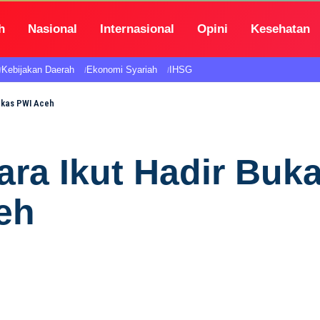
h
Nasional
Internasional
Opini
Kesehatan
Kebijakan Daerah
Ekonomi Syariah
IHSG
rkas PWI Aceh
tara Ikut Hadir Bu
eh