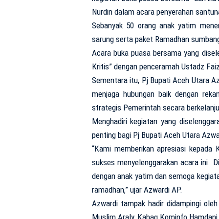
Nurdin dalam acara penyerahan santuna
Sebanyak 50 orang anak yatim mener
sarung serta paket Ramadhan sumbang
Acara buka puasa bersama yang disel
Kritis” dengan penceramah Ustadz Faiz
Sementara itu, Pj Bupati Aceh Utara 
menjaga hubungan baik dengan rekan
strategis Pemerintah secara berkelanj
Menghadiri kegiatan yang diselengga
penting bagi Pj Bupati Aceh Utara Azwa
“Kami memberikan apresiasi kepada K
sukses menyelenggarakan acara ini. D
dengan anak yatim dan semoga kegiatan
ramadhan,” ujar Azwardi AP.
Azwardi tampak hadir didampingi ol
Muslim Araly, Kabag Kominfo Hamdani