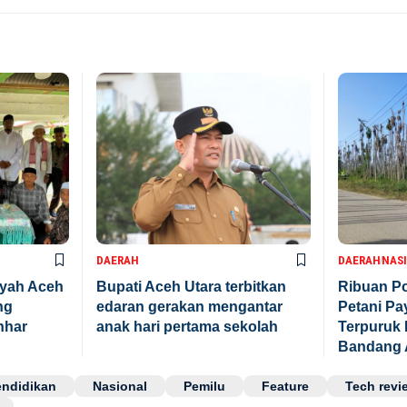
DAERAH
DAERAH
NAS
ayah Aceh
Bupati Aceh Utara terbitkan
Ribuan Po
ng
edaran gerakan mengantar
Petani P
nhar
anak hari pertama sekolah
Terpuruk 
Bandang 
endidikan
Nasional
Pemilu
Feature
Tech revi