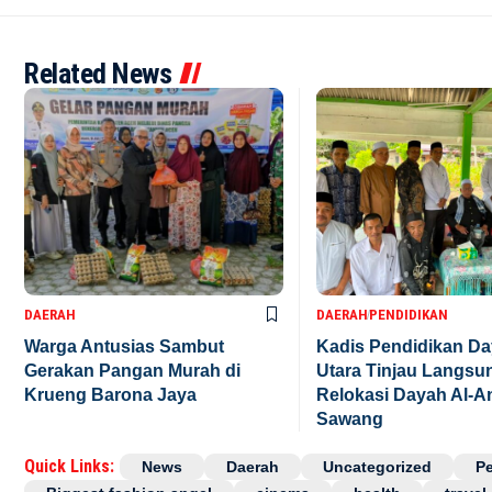
Related News
DAERAH
DAERAH
PENDIDIKAN
Warga Antusias Sambut
Kadis Pendidikan D
Gerakan Pangan Murah di
Utara Tinjau Langsu
Krueng Barona Jaya
Relokasi Dayah Al-A
Sawang
Quick Links:
News
Daerah
Uncategorized
P