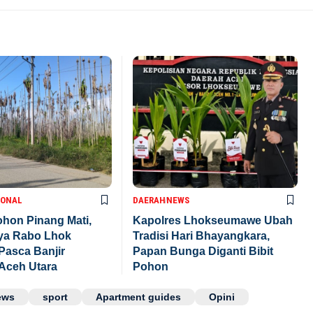
IONAL
DAERAH
NEWS
hon Pinang Mati,
Kapolres Lhokseumawe Ubah
aya Rabo Lhok
Tradisi Hari Bhayangkara,
Pasca Banjir
Papan Bunga Diganti Bibit
Aceh Utara
Pohon
ews
sport
Apartment guides
Opini