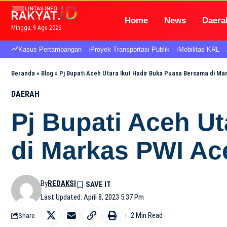
Home
News
Daera
Minggu, 9 Agu 2026
Kasus Pertambangan
Proyek Transportasi Publik
Mobilitas KRL
Beranda
»
Blog
»
Pj Bupati Aceh Utara Ikut Hadir Buka Puasa Bersama di Ma
DAERAH
Pj Bupati Aceh U
di Markas PWI Ac
By
REDAKSI
Last Updated: April 8, 2023 5:37 Pm
2 Min Read
Share