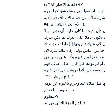
٢-٣- (كفاية الاخيار ١/١٩٢)
ﻮاﺕ ﻟﻴﺪﻓﻌﻬﺎ ﺇﻟﻰ ﻣﺴﺘﺤﻘﻴﻬﺎ ﻛﻤﺎ ﺃﻣﺮﻩ
ﺓ ﺑﺸﺮﻃﻪ ﻷﻧﻪ ﻣﻦ ﺟﻤﻠﺔ اﻷﺻﻨﺎﻑ ﻓﻲ اﻵﻳﺔ
٤- الأم الجزء الثاني ص 84
 فإن أديت ما كان عليك أن تؤديه وإلا
لا تكون عاملا على غيرك لم يكن غيرك
عاملا إذا استعملته أنت ولا يكون وكيلك فيها إلا في معناك أو أقل لان عليك تفريقها (1) فإذا تحقق منك
حد من الناس يولى زكاة ماله غيره لان
 مواضعها من غيره وأنه على يقين من
أو لم يؤدها فإن قال أخاف حبائى فهو
 نفسه في الاداء ويشك في فعل غيره
٥- فتح الوهاب ١٣٢
 ﻗﺒﻞ ﺻﻼﺓ ﻋﻴﺪ ﻭﺣﺮﻡ ﺗﺄﺧﻴﺮﻩ ﻋﻦ ﻳﻮمه
٦- معلوم مما تقدم
٧- معلوم
٨- الأم الجزء الثاني ص ٨٤