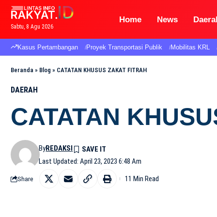
Home
News
Daera
Sabtu, 8 Agu 2026
Kasus Pertambangan
Proyek Transportasi Publik
Mobilitas KRL
Beranda
»
Blog
»
CATATAN KHUSUS ZAKAT FITRAH
DAERAH
CATATAN KHUSU
By
REDAKSI
Last Updated: April 23, 2023 6:48 Am
11 Min Read
Share