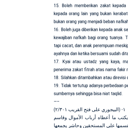
15. Boleh memberikan zakat kepada k
kepada orang lain yang bukan kerabat
bukan orang yang menjadi beban nafkah 
16. Boleh juga diberikan kepada anak s
kewajiban nafkah bagi orang tuanya. T
tapi cacat, dan anak perempuan meski
ayahnya dan ketika bersuami sudah di
17. Kyai atau ustadz yang kaya, ma
penerima zakat fitrah atas nama fakir m
18. Silahkan ditambahkan atau direvisi 
19. Tidak tertutup adanya perbedaan p
sumbernya sehingga bisa niat taqlid.
—–
١- (البيجوري على فتح القريب ٢/٣٠١)
يكتب ما أعطاه أرباب الأموال وقاسم