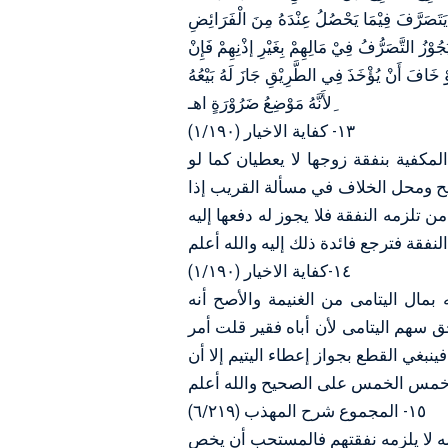
 لِْلإِمَامِ أَنْ يَتَصَرَّفَ فِيْمَا يَحْصُلُ عِنْدَهُ مِنَ الْفَرَائِضِ
َجُوْزُ التَّصَرُّفُ فِيْ مَالِهِمْ بِغَيْرِ إذْنِهِمْ فَإِنْ
خَافَ أَنْ يُؤْخَذَ فِي الطَّرِيْقِ جَازَ لَهُ بَيْعُهُ
ِلأَنَّهُ مَوْضِعُ ضَرُوْرَةٍ اهـ
١٣- كفاية الاخيار (١/١٩٠)
ﻟﻤﻜﻔﻴﺔ ﺑﻨﻔﻘﺔ ﺯﻭﺟﻬﺎ ﻻ ﻳﻌﻄﻴﺎﻥ ﻛﻤﺎ ﻟﻮ
ﻴﺢ ﻭﻣﺤﻞ اﻟﺨﻼﻑ ﻓﻲ ﻣﺴﺄﻟﺔ اﻟﻘﺮﻳﺐ ﺇﺫا
 ﺗﻠﺰﻣﻪ اﻟﻨﻔﻘﺔ ﻓﻼ ﻳﺠﻮﺯ ﻟﻪ ﺩﻓﻌﻬﺎ ﺇﻟﻴﻪ
ﻨﻔﻘﺔ ﻓﺘﺮﺟﻊ ﻓﺎﺋﺪﺓ ﺫﻟﻚ ﺇﻟﻴﻪ ﻭاﻟﻠﻪ ﺃﻋﻠﻢ
١٤-كفاية الاخيار (١/١٩٠)
ﺑﻤﺎﻝ اﻟﻴﺘﺎﻣﻰ ﻣﻦ اﻟﻐﻨﻴﻤﺔ ﻭاﻷﺻﺢ ﺃﻧﻪ
ﻖ ﺳﻬﻢ اﻟﻴﺘﺎﻣﻰ ﻷﻥ ﺃﺑﺎﻩ ﻓﻘﻴﺮ ﻗﻠﺖ ﺃﻣﺮ
ﻨﺒﻐﻲ اﻟﻘﻄﻊ ﺑﺠﻮاﺯ ﺇﻋﻄﺎء اﻟﻴﺘﻴﻢ ﺇﻻ ﺃﻥ
ﺧﻤﺲ اﻟﺨﻤﺲ ﻋﻠﻰ اﻟﺼﺤﻴﺢ ﻭاﻟﻠﻪ ﺃﻋﻠﻢ
١٥- المجموع شرح المهذب (٦/٢١٩)
ﻪ ﻻ ﻳﻠﺰﻣﻪ ﻧﻔﻘﺘﻬﻢ ﻓﺎﻟﻤﺴﺘﺤﺐ ﺃﻥ ﻳﺨﺺ