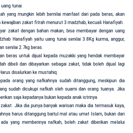
 uang tunai.
ah yang mungkin lebih bernilai manfaat dari pada beras, akan
n kewajiban zakat fitrah menurut 3 madzhab, kecuali Hanafiyah.
bayar zakat dengan bahan makan, bisa membayar dengan uang
zhab Hanafiyah yaitu uang tunai senilai 3.8Kg kurma, anggur,
n senilai 2.7kg beras.
iakan beras untuk dijual kepada muzakki yang hendak membayar
h dibeli dan dibayarkan sebagai zakat, tidak boleh dijual lagi
 Harus disalurkan ke mustahiq.
epada orang yang nafkahnya sudah ditanggung, meskipun dia
 yang sudah dicukupi nafkah oleh suami dan orang tuanya. Jika
erikan saja kepadanya bukan kepada anak istrinya.
zakat. Jika dia punya banyak warisan maka dia termasuk kaya,
kahnya harus ditanggung baitul mal atau umat Islam, bukan dari
k ada yang memberinya nafkah, boleh zakat diberikan melalui