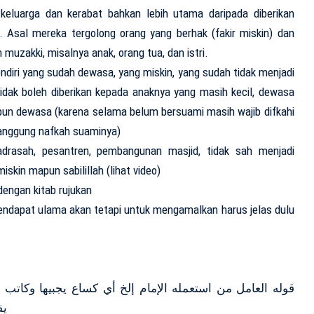
eluarga dan kerabat bahkan lebih utama daripada diberikan
. Asal mereka tergolong orang yang berhak (fakir miskin) dan
muzakki, misalnya anak, orang tua, dan istri.
endiri yang sudah dewasa, yang miskin, yang sudah tidak menjadi
idak boleh diberikan kepada anaknya yang masih kecil, dewasa
pun dewasa (karena selama belum bersuami masih wajib difkahi
tanggung nafkah suaminya)
drasah, pesantren, pembangunan masjid, tidak sah menjadi
iskin mapun sabilillah (lihat video)
dengan kitab rujukan
endapat ulama akan tetapi untuk mengamalkan harus jelas dulu
قوله العامل من استعمله الإمام إلخ أي كساع يجبيها وكاتب 
يقسمها على المستحقين وحاشر يجمعها