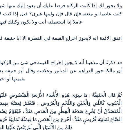
ولا يجوز لك إذا كانت الزكاة فرضا عليك أن يعود إليك منها شئ
كنت عاصيا لو منعته فإن قال فإن وليتها غيرى؟ قيل إذا كنت 
عاملا إذا استعملته أنت ولا يكون وكيلك فيها إلا في معناك أو أقل لان عليك تفريقها
اتفق الائمة انه لايجوز اخراج القيمة في الفطرة الا ابا حنيفة
ﺃﻥ ﻣﺎﻟﻜﺎ ﺟﻮﺯ اﻟﺪﺭاﻫﻢ ﻋﻦ اﻟﺪﻧﺎﻧﻴﺮ ﻭﻋﻜﺴﻪ ﻭﻗﺎﻝ ﺃﺑﻮ ﺣﻨﻴﻔﺔ ﻳ
ﺑﻘﻴﻤﺘﻬﺎ ﺃﻭ اﺧﺮﺝ ﻋﻨﻬﺎ ﻣﺎﻟﻪ ﻗﻴﻤﺔ ﻋﻨﺪﻩ ﻛﺎﻟﻜﻠﺐ ﻭاﻟﺜﻴﺎﺏ
ثُمَّ قَال الْحَنَفِيَّةُ : مَا سِوَى هَذِهِ الأْشْيَاءِ الأْرْبَعَةِ الْمَنْصُوصِ عَلَيْه
الْحُبُوبِ كَاللَّبَنِ وَالْجُبْنِ وَاللَّحْمِ وَالْعُرُوضِ ، فَتُعْتَبَرُ قِيمَتُهُ بِقِيم
الْمُتَصَدِّقُ أَنْ يُخْرِجَ صَدَقَةَ الْفِطْرِ مِنَ الْعَدَسِ مَثَلاً ، فَيُقَوِّمُ نِص
الصَّاعِ ثَمَانِيَةَ قُرُوشٍ مَثَلاً ، أَخْرَجَ مِنَ الْعَدَسِ مَا قِيمَتُهُ ثَمَانِيَةُ قُرُوش
ذَلِكَ مِنَ الأْشْيَاءِ الَّتِي لَمْ يَنُصَّ عَلَيْهَا ا