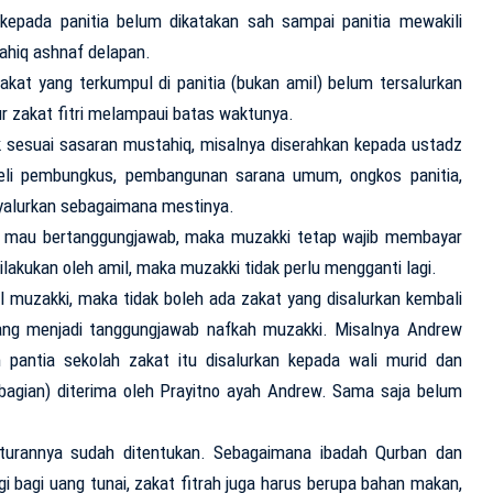
kepada panitia belum dikatakan sah sampai panitia mewakili
hiq ashnaf delapan.
 zakat yang terkumpul di panitia (bukan amil) belum tersalurkan
 zakat fitri melampaui batas waktunya.
ak sesuai sasaran mustahiq, misalnya diserahkan kepada ustadz
, beli pembungkus, pembangunan sarana umum, ongkos panitia,
yalurkan sebagaimana mestinya.
dak mau bertanggungjawab, maka muzakki tetap wajib membayar
dilakukan oleh amil, maka muzakki tidak perlu mengganti lagi.
il muzakki, maka tidak boleh ada zakat yang disalurkan kembali
ang menjadi tanggungjawab nafkah muzakki. Misalnya Andrew
 pantia sekolah zakat itu disalurkan kepada wali murid dan
bagian) diterima oleh Prayitno ayah Andrew. Sama saja belum
aturannya sudah ditentukan. Sebagaimana ibadah Qurban dan
gi bagi uang tunai, zakat fitrah juga harus berupa bahan makan,