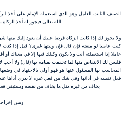
اﻟﺼﻨﻒ اﻟﺜﺎﻟﺚ اﻟﻌﺎﻣﻞ ﻭﻫﻮ اﻟﺬﻱ اﺳﺘﻌﻤﻠﻪ اﻹﻣﺎﻡ ﻋﻠﻰ ﺃﺧﺬ اﻟﺰﻛ
اﻟﻠﻪ ﺗﻌﺎﻟﻰ ﻓﻴﺠﻮﺯ ﻟﻪ ﺃﺧﺬ اﻟﺰﻛﺎ
ولا يجوز لك إذا كانت الزكاة فرضا عليك أن يعود إليك منها شئ
كنت عاصيا لو منعته فإن قال فإن وليتها غيرى؟ قيل إذا كنت 
فليس لك الانتقاص منها لما تحققت بقيامه بها (قال) ولا أحب لا
المحاسب بها المسئول عنها هو فهو أولى بالاجتهاد في وضعها
فعل نفسه في أدائها وفى شك من فعل غيره لا يدرى أداها عنه 
يخاف من غيره مثل ما يخاف من نفسه ويستيقن فعل
ﻭﺳﻦ ﺇﺧﺮاﺟﻬﺎ