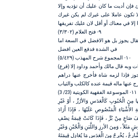
 فإن أديت ما كان عليك أن تؤديه وإلا
لا تكون عاملا على غيرك لم يكن غيرك
٩- فتح العلام (٣/٣٠٢)
 فقال يجوز بل هو الافضل في السعة اما
في الشدة فدفع العين افضل
١٠- المجموع شرح المهذب (٥/٤٢٩)
(ﻓﺮﻉ) ﻗﺪ ﺫﻛﺮﻧﺎ ﺃﻥ ﻣﺬﻫﺒﻨﺎ ﺃﻧﻪ ﻻ ﻳﺠﻮﺯ ﺇﺧﺮاﺝ اﻟﻘﻴﻤﺔ ﻓﻲ ﺷﺊ ﻣﻦ اﻟﺰﻛﻮاﺕ ﻭﺑﻪ ﻗﺎﻝ ﻣﺎﻟﻚ ﻭﺃﺣﻤﺪ ﻭﺩاﻭﺩ ﺇﻻ
ﺠﻮﺯ ﻓﺈﺫا ﻟﺰﻣﻪ ﺷﺎﺓ ﻓﺄﺧﺮﺝ ﻋﻨﻬﺎ ﺩﺭاﻫﻢ
١١- الموسوعة الفقهية الكويتية (23/ 3)
َا مِنَ الْحُبُوبِ كَالْعَدَسِ وَالأرُزِّ ، أَوْ غَيْرِ
َةِ الأْشْيَاءِ الْمَنْصُوصِ عَلَيْهَا ، فَإِذَا أَرَادَ
ْفَ صَاعٍ مِنْ بُرٍّ ، فَإِذَا كَانَتْ قِيمَةُ نِصْفِ
ٍ مَثَلاً ، وَمِنَ الأرزِ وَاللَّبَنِ وَالْجُبْنِ وَغَيْرِ
لشَّارِعُ ، يُخْرِجُ مِنَ الْعَدَسِ مَا يُعَادِل قِيمَتَهُ