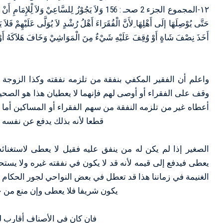
١٢-المجموع الجزء 2 صحـ : 156 وَلاَ يَجُوْزُ لِلسَّاعِيْ وَلاَ
حَتَّى يُوْصِلَهَا إلَى أَهْلِهَا ِلأَنَّ الْفُقَرَاءَ أَهْلُ رُشْدٍ لاَ يُوَلَّى عَلَيْهِمْ فَلاَ ي
أَخَذَ نِصْفَ شَاةٍ أَوْ وُقِفَ عَلَيْهِ شَيْءٌ مِنَ الْمَوَاشِيْ وَخَافَ هَلاَكَهُ أَوْ 
ﻭاﻋﻠﻢ ﺃﻥ اﻟﻔﻘﻴﺮ اﻟﻤﻜﻔﻲ ﺑﻨﻔﻘﺔ ﻣﻦ ﺗﻠﺰﻣﻪ ﻧﻔﻘﺘﻪ ﻭﻛﺬا اﻟﺰﻭﺟﺔ ا
ﻭﻗﻒ ﻋﻠﻰ اﻟﻔﻘﺮاء ﺃﻭ ﺃﻭﺻﻰ ﻟﻬﻢ ﻓﺈﻧﻬﻤﺎ ﻻ ﻳﻌﻄﻴﺎﻥ ﻫﺬا ﻫﻮ اﻟﺼﺤ
ﺃﻋﻄﺎﻩ ﻏﻴﺮ ﻣﻦ ﺗﻠﺰﻣﻪ اﻟﻨﻔﻘﺔ ﻣﻦ ﺳﻬﻢ اﻟﻔﻘﺮاء ﺃﻭ اﻟﻤﺴﺎﻛﻴﻦ ﺃﻣﺎ ﻣﻦ
ﻗﻄﻌﺎ ﻷﻧﻪ ﺑﺬﻟﻚ ﻳﺪﻓﻊ ﻋﻦ ﻧﻔﺴﻪ اﻟ
اﻟﺼﻐﻴﺮ ﺇﺫا ﻟﻢ ﻳﻜﻦ ﻟﻪ ﻣﻦ ﻳﻨﻔﻖ ﻋﻠﻴﻪ ﻓﻘﻴﻞ ﻻ ﻳﻌﻄﻰ ﻻﺳﺘﻐﻨﺎﺋﻪ 
ﻳﻌﻄﻰ ﻓﻴﺪﻓﻊ ﺇﻟﻰ ﻗﻴﻤﻪ ﻷﻧﻪ ﻗﺪ ﻻ ﻳﻜﻮﻥ ﻓﻲ ﻧﻔﻘﺘﻪ ﻏﻴﺮﻩ ﻭﻻ ﻳﺴﺘﺤ
اﻟﻐﻨﻴﻤﺔ ﻓﻲ ﺯﻣﺎﻧﻨﺎ ﻫﺬا ﻗﺪ ﺗﻌﻄﻞ ﻓﻲ ﺑﻌﺾ اﻟﻨﻮاﺣﻲ ﻟﺠﻮﺭ اﻟﺤﻜﺎﻡ ﻓﻴ
ﻳﻜﻮﻥ ﺷﺮﻳﻔﺎ ﻓﻼ ﻳﻌﻄﻰ ﻭﺇﻥ ﻣﻨﻊ ﻣﻦ 
ﻓﺎﻥ ﻛﺎﻥ ﻓﻲ اﻷﺻﻨﺎﻑ ﺃﻗﺎﺭﺏ ﻟ