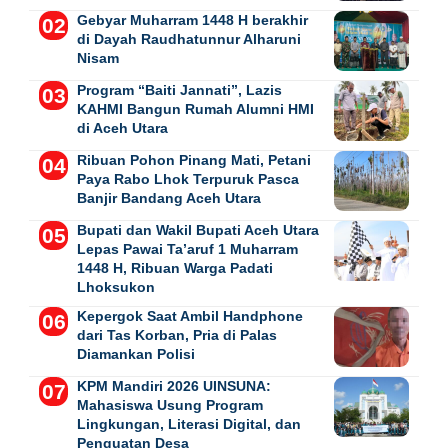
Gebyar Muharram 1448 H berakhir
di Dayah Raudhatunnur Alharuni
Nisam
Program “Baiti Jannati”, Lazis
KAHMI Bangun Rumah Alumni HMI
di Aceh Utara
Ribuan Pohon Pinang Mati, Petani
Paya Rabo Lhok Terpuruk Pasca
Banjir Bandang Aceh Utara
Bupati dan Wakil Bupati Aceh Utara
Lepas Pawai Ta’aruf 1 Muharram
1448 H, Ribuan Warga Padati
Lhoksukon
Kepergok Saat Ambil Handphone
dari Tas Korban, Pria di Palas
Diamankan Polisi
KPM Mandiri 2026 UINSUNA:
Mahasiswa Usung Program
Lingkungan, Literasi Digital, dan
Penguatan Desa