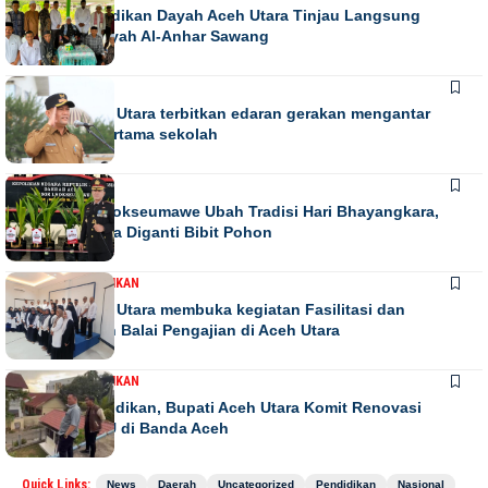
Kadis Pendidikan Dayah Aceh Utara Tinjau Langsung
Relokasi Dayah Al-Anhar Sawang
DAERAH
Bupati Aceh Utara terbitkan edaran gerakan mengantar
anak hari pertama sekolah
DAERAH
NEWS
Kapolres Lhokseumawe Ubah Tradisi Hari Bhayangkara,
Papan Bunga Diganti Bibit Pohon
DAERAH
PENDIDIKAN
Bupati Aceh Utara membuka kegiatan Fasilitasi dan
pengawasan Balai Pengajian di Aceh Utara
DAERAH
PENDIDIKAN
Peduli Pendidikan, Bupati Aceh Utara Komit Renovasi
Asrama IPAU di Banda Aceh
Quick Links:
News
Daerah
Uncategorized
Pendidikan
Nasional