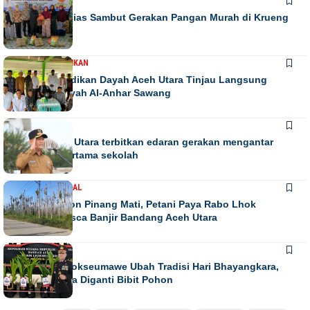
DAERAH
Warga Antusias Sambut Gerakan Pangan Murah di Krueng
Barona Jaya
DAERAH
PENDIDIKAN
Kadis Pendidikan Dayah Aceh Utara Tinjau Langsung
Relokasi Dayah Al-Anhar Sawang
DAERAH
Bupati Aceh Utara terbitkan edaran gerakan mengantar
anak hari pertama sekolah
DAERAH
NASIONAL
Ribuan Pohon Pinang Mati, Petani Paya Rabo Lhok
Terpuruk Pasca Banjir Bandang Aceh Utara
DAERAH
NEWS
Kapolres Lhokseumawe Ubah Tradisi Hari Bhayangkara,
Papan Bunga Diganti Bibit Pohon