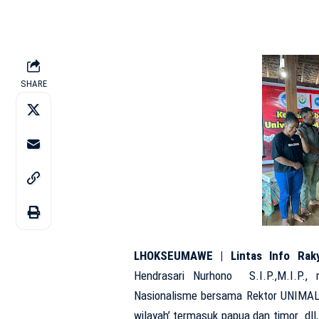
SHARE
LHOKSEUMAWE | Lintas Info Rak
Hendrasari Nurhono S.I.P.,M.I.P.
Nasionalisme bersama Rektor UNIMAL 
wilayah’ termasuk papua dan timor dl