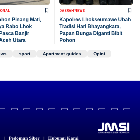
IONAL
DAERAH
NEWS
hon Pinang Mati,
Kapolres Lhokseumawe Ubah
aya Rabo Lhok
Tradisi Hari Bhayangkara,
Pasca Banjir
Papan Bunga Diganti Bibit
Aceh Utara
Pohon
ews
sport
Apartment guides
Opini
i
Pedoman Siber
Hubungi Kami