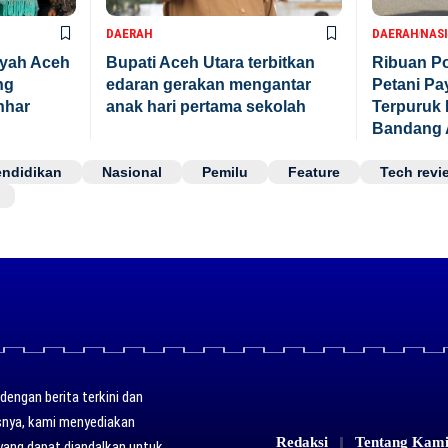
DAERAH
DAERAH
NAS
ayah Aceh
Bupati Aceh Utara terbitkan
Ribuan Po
ng
edaran gerakan mengantar
Petani P
nhar
anak hari pertama sekolah
Terpuruk 
Bandang 
endidikan
Nasional
Pemilu
Feature
Tech revi
engan berita terkini dan
usnya, kami menyediakan
Redaksi
Tentang Kam
yang dapat diandalkan untuk