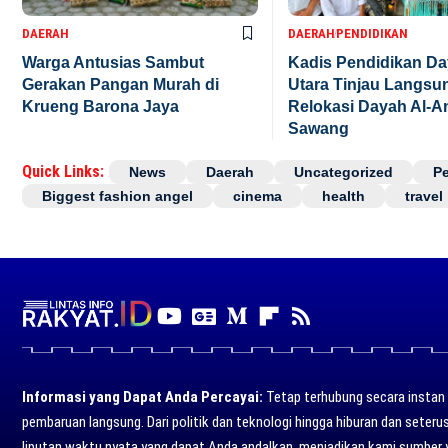
DAERAH
DAERAH
PENDIDIKAN
Warga Antusias Sambut
Kadis Pendidikan D
Gerakan Pangan Murah di
Utara Tinjau Langsu
Krueng Barona Jaya
Relokasi Dayah Al-A
Sawang
Quick Links:
News
Daerah
Uncategorized
P
Biggest fashion angel
cinema
health
travel
Informasi yang Dapat Anda Percayai:
Tetap terhubung secara instan d
pembaruan langsung. Dari politik dan teknologi hingga hiburan dan seter
liputan waktu nyata yang dapat Anda andalkan, menjadikan kami sumber 