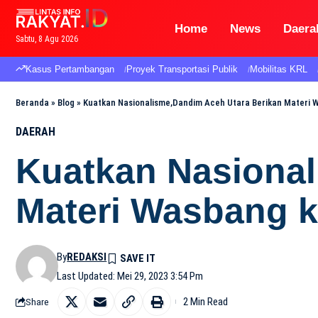
Home
News
Daera
Sabtu, 8 Agu 2026
Kasus Pertambangan
Proyek Transportasi Publik
Mobilitas KRL
Beranda
»
Blog
»
Kuatkan Nasionalisme,Dandim Aceh Utara Berikan Materi 
DAERAH
Kuatkan Nasional
Materi Wasbang 
By
REDAKSI
Last Updated: Mei 29, 2023 3:54 Pm
2 Min Read
Share