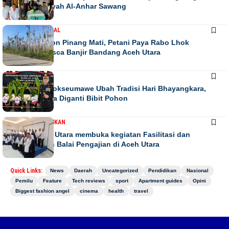
Relokasi Dayah Al-Anhar Sawang
DAERAH
NASIONAL
Ribuan Pohon Pinang Mati, Petani Paya Rabo Lhok
Terpuruk Pasca Banjir Bandang Aceh Utara
DAERAH
NEWS
Kapolres Lhokseumawe Ubah Tradisi Hari Bhayangkara,
Papan Bunga Diganti Bibit Pohon
DAERAH
PENDIDIKAN
Bupati Aceh Utara membuka kegiatan Fasilitasi dan
pengawasan Balai Pengajian di Aceh Utara
Quick Links:
News
Daerah
Uncategorized
Pendidikan
Nasional
Pemilu
Feature
Tech reviews
sport
Apartment guides
Opini
Biggest fashion angel
cinema
health
travel