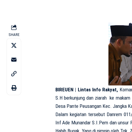
SHARE
BIREUEN | Lintas Info Rakyat,
Koman
S.H berkunjung dan ziarah ke makam 
Desa Pante Peusangan Kec. Jangka Kab
Dalam kegiatan tersebut Danrem 011/
Inf Ade Munandar S.I.Pem dan unsur
Habib Bugak. Yang di pimpin oleh Tgk. Zu