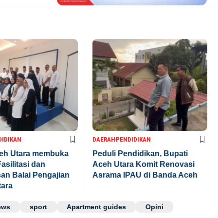
DIDIKAN
DAERAH
PENDIDIKAN
ceh Utara membuka
Peduli Pendidikan, Bupati
asilitasi dan
Aceh Utara Komit Renovasi
n Balai Pengajian
Asrama IPAU di Banda Aceh
tara
ews
sport
Apartment guides
Opini