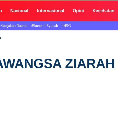
h
Nasional
Internasional
Opini
Kesehatan
Kebijakan Daerah
Ekonomi Syariah
IHSG
K
LAWANGSA ZIARAH