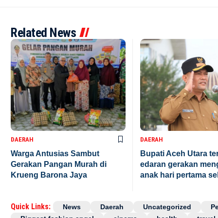
Related News
DAERAH
DAERAH
Warga Antusias Sambut
Bupati Aceh Utara te
Gerakan Pangan Murah di
edaran gerakan men
Krueng Barona Jaya
anak hari pertama se
Quick Links:
News
Daerah
Uncategorized
P