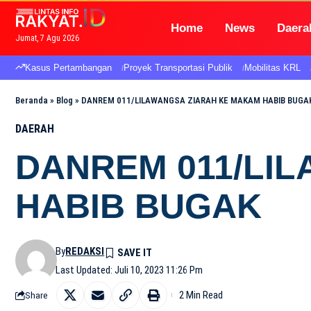
Home
News
Daera
Jumat, 7 Agu 2026
Kasus Pertambangan
Proyek Transportasi Publik
Mobilitas KRL
Beranda
»
Blog
»
DANREM 011/LILAWANGSA ZIARAH KE MAKAM HABIB BUGA
DAERAH
DANREM 011/LI
HABIB BUGAK
By
REDAKSI
Last Updated: Juli 10, 2023 11:26 Pm
2 Min Read
Share