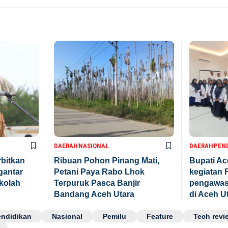
DAERAH
NASIONAL
DAERAH
PEN
rbitkan
Ribuan Pohon Pinang Mati,
Bupati A
gantar
Petani Paya Rabo Lhok
kegiatan F
kolah
Terpuruk Pasca Banjir
pengawasa
Bandang Aceh Utara
di Aceh U
endidikan
Nasional
Pemilu
Feature
Tech revi