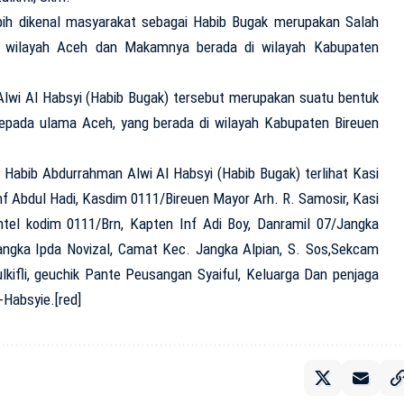
bih dikenal masyarakat sebagai Habib Bugak merupakan Salah
i wilayah Aceh dan Makamnya berada di wilayah Kabupaten
lwi Al Habsyi (Habib Bugak) tersebut merupakan suatu bentuk
pada ulama Aceh, yang berada di wilayah Kabupaten Bireuen
Habib Abdurrahman Alwi Al Habsyi (Habib Bugak) terlihat Kasi
nf Abdul Hadi, Kasdim 0111/Bireuen Mayor Arh. R. Samosir, Kasi
ntel kodim 0111/Brn, Kapten Inf Adi Boy, Danramil 07/Jangka
angka Ipda Novizal, Camat Kec. Jangka Alpian, S. Sos,Sekcam
kifli, geuchik Pante Peusangan Syaiful, Keluarga Dan penjaga
Habsyie.[red]