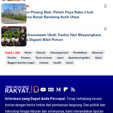
DAERAH
NASIONAL
Ribuan Pohon Pinang Mati, Petani Paya Rabo Lhok
Terpuruk Pasca Banjir Bandang Aceh Utara
DAERAH
NEWS
Kapolres Lhokseumawe Ubah Tradisi Hari Bhayangkara,
Papan Bunga Diganti Bibit Pohon
Quick Links:
News
Daerah
Uncategorized
Pendidikan
Nasional
Pemilu
Feature
Tech reviews
sport
Apartment guides
Opini
Biggest fashion angel
cinema
health
travel
Informasi yang Dapat Anda Percayai:
Tetap terhubung secara
instan dengan berita terkini dan pembaruan langsung. Dari politik dan
teknologi hingga hiburan dan seterusnya, kami menyediakan liputan