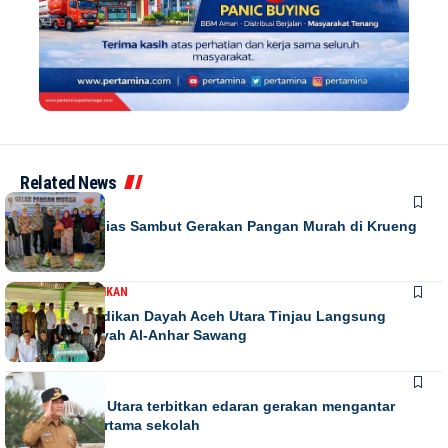
Related News
DAERAH
Warga Antusias Sambut Gerakan Pangan Murah di Krueng
Barona Jaya
DAERAH
PENDIDIKAN
Kadis Pendidikan Dayah Aceh Utara Tinjau Langsung
Relokasi Dayah Al-Anhar Sawang
DAERAH
Bupati Aceh Utara terbitkan edaran gerakan mengantar
anak hari pertama sekolah