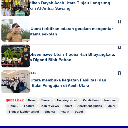
Kadis Pendidikan Dayah Aceh Utara Tinjau Langsung
Relokasi Dayah Al-Anhar Sawang
DAERAH
Bupati Aceh Utara terbitkan edaran gerakan mengantar
anak hari pertama sekolah
DAERAH
NEWS
Kapolres Lhokseumawe Ubah Tradisi Hari Bhayangkara,
Papan Bunga Diganti Bibit Pohon
DAERAH
PENDIDIKAN
Bupati Aceh Utara membuka kegiatan Fasilitasi dan
pengawasan Balai Pengajian di Aceh Utara
Quick Links:
News
Daerah
Uncategorized
Pendidikan
Nasional
Pemilu
Feature
Tech reviews
sport
Apartment guides
Opini
Biggest fashion angel
cinema
health
travel