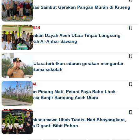
Warga Antusias Sambut Gerakan Pangan Murah di Krueng
Barona Jaya
DAERAH
PENDIDIKAN
Kadis Pendidikan Dayah Aceh Utara Tinjau Langsung
Relokasi Dayah Al-Anhar Sawang
DAERAH
Bupati Aceh Utara terbitkan edaran gerakan mengantar
anak hari pertama sekolah
DAERAH
NASIONAL
Ribuan Pohon Pinang Mati, Petani Paya Rabo Lhok
Terpuruk Pasca Banjir Bandang Aceh Utara
DAERAH
NEWS
Kapolres Lhokseumawe Ubah Tradisi Hari Bhayangkara,
Papan Bunga Diganti Bibit Pohon