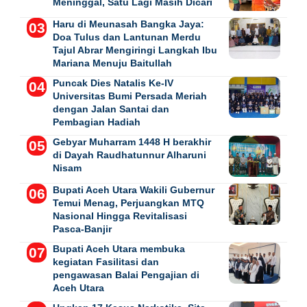
Meninggal, Satu Lagi Masih Dicari
Haru di Meunasah Bangka Jaya:
Doa Tulus dan Lantunan Merdu
Tajul Abrar Mengiringi Langkah Ibu
Mariana Menuju Baitullah
Puncak Dies Natalis Ke-IV
Universitas Bumi Persada Meriah
dengan Jalan Santai dan
Pembagian Hadiah
Gebyar Muharram 1448 H berakhir
di Dayah Raudhatunnur Alharuni
Nisam
Bupati Aceh Utara Wakili Gubernur
Temui Menag, Perjuangkan MTQ
Nasional Hingga Revitalisasi
Pasca-Banjir
Bupati Aceh Utara membuka
kegiatan Fasilitasi dan
pengawasan Balai Pengajian di
Aceh Utara