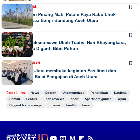
DAERAH
NASIONAL
Ribuan Pohon Pinang Mati, Petani Paya Rabo Lhok
Terpuruk Pasca Banjir Bandang Aceh Utara
DAERAH
NEWS
Kapolres Lhokseumawe Ubah Tradisi Hari Bhayangkara,
Papan Bunga Diganti Bibit Pohon
DAERAH
PENDIDIKAN
Bupati Aceh Utara membuka kegiatan Fasilitasi dan
pengawasan Balai Pengajian di Aceh Utara
Quick Links:
News
Daerah
Uncategorized
Pendidikan
Nasional
Pemilu
Feature
Tech reviews
sport
Apartment guides
Opini
Biggest fashion angel
cinema
health
travel