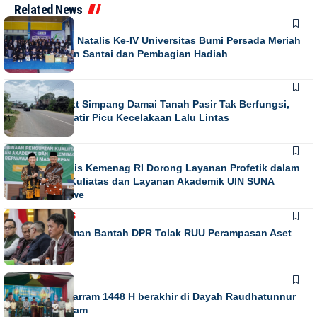
Related News
NEWS
Puncak Dies Natalis Ke-IV Universitas Bumi Persada Meriah
dengan Jalan Santai dan Pembagian Hadiah
NEWS
Running Text Simpang Damai Tanah Pasir Tak Berfungsi,
Warga Khawatir Picu Kecelakaan Lalu Lintas
NEWS
Direktur Diktis Kemenag RI Dorong Layanan Profetik dalam
Penguatan Kuliatas dan Layanan Akademik UIN SUNA
Lhokseumawe
NASIONAL
NEWS
Habiburokhman Bantah DPR Tolak RUU Perampasan Aset
NEWS
Gebyar Muharram 1448 H berakhir di Dayah Raudhatunnur
Alharuni Nisam