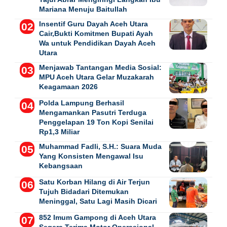
Mariana Menuju Baitullah
Insentif Guru Dayah Aceh Utara
Cair,Bukti Komitmen Bupati Ayah
Wa untuk Pendidikan Dayah Aceh
Utara
Menjawab Tantangan Media Sosial:
MPU Aceh Utara Gelar Muzakarah
Keagamaan 2026
Polda Lampung Berhasil
Mengamankan Pasutri Terduga
Penggelapan 19 Ton Kopi Senilai
Rp1,3 Miliar
Muhammad Fadli, S.H.: Suara Muda
Yang Konsisten Mengawal Isu
Kebangsaan
Satu Korban Hilang di Air Terjun
Tujuh Bidadari Ditemukan
Meninggal, Satu Lagi Masih Dicari
852 Imum Gampong di Aceh Utara
Segera Terima Motor Operasional