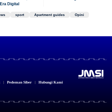
Era Digital
ews
sport
Apartment guides
Opini
i
Pedoman Siber
Hubungi Kami