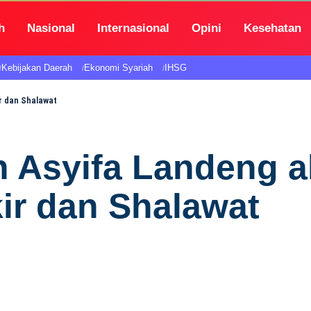
h
Nasional
Internasional
Opini
Kesehatan
Kebijakan Daerah
Ekonomi Syariah
IHSG
r dan Shalawat
 Asyifa Landeng 
ir dan Shalawat