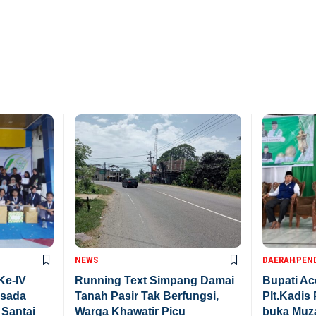
NEWS
DAERAH
PEN
Ke-IV
Running Text Simpang Damai
Bupati Ac
rsada
Tanah Pasir Tak Berfungsi,
Plt.Kadis
 Santai
Warga Khawatir Picu
buka Muza