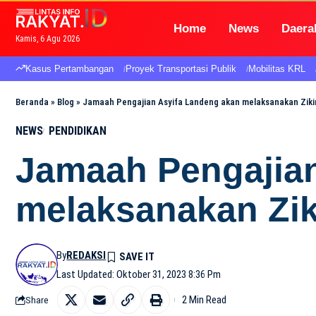
Home
News
Daera
Kamis, 6 Agu 2026
Kasus Pertambangan
Proyek Transportasi Publik
Mobilitas KRL
Beranda
»
Blog
»
Jamaah Pengajian Asyifa Landeng akan melaksanakan Ziki
NEWS
PENDIDIKAN
Jamaah Pengajian
melaksanakan Zik
By
REDAKSI
Last Updated: Oktober 31, 2023 8:36 Pm
2 Min Read
Share