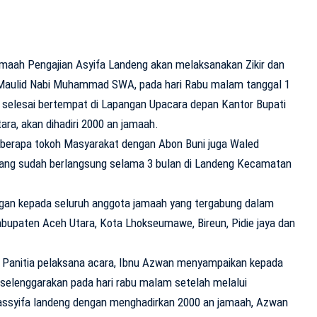
maah Pengajian Asyifa Landeng akan melaksanakan Zikir dan
Maulid Nabi Muhammad SWA, pada hari Rabu malam tanggal 1
 selesai bertempat di Lapangan Upacara depan Kantor Bupati
ra, akan dihadiri 2000 an jamaah.
eberapa tokoh Masyarakat dengan Abon Buni juga Waled
ang sudah berlangsung selama 3 bulan di Landeng Kecamatan
ngan kepada seluruh anggota jamaah yang tergabung dalam
Kabupaten Aceh Utara, Kota Lhokseumawe, Bireun, Pidie jaya dan
g Panitia pelaksana acara, Ibnu Azwan menyampaikan kepada
iselenggarakan pada hari rabu malam setelah melalui
ssyifa landeng dengan menghadirkan 2000 an jamaah, Azwan