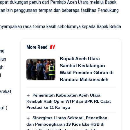
apat dukungan penuh dari Pemkab Aceh Utara melalui Bapak
an izin penggunaan tempat dan beberapa fasilitas Pendukung
enyampaikan rasa terima kasih sebelumnya kepada Bapak Sekda
More Read
ung
ian
Bupati Aceh Utara
Sambut Kedatangan
uh
Wakil Presiden Gibran di
i
Bandara Malikussaleh
arakat
Pemerintah Kabupaten Aceh Utara
Kembali Raih Opini WTP dari BPK RI, Catat
ut (
Prestasi ke-11 Kalinya
Sinergitas Lintas Sektoral, Penertiban
dan Pembongkaran 19 Kios Eks HGB di