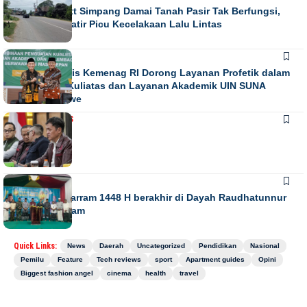
Running Text Simpang Damai Tanah Pasir Tak Berfungsi,
Warga Khawatir Picu Kecelakaan Lalu Lintas
NEWS
Direktur Diktis Kemenag RI Dorong Layanan Profetik dalam
Penguatan Kuliatas dan Layanan Akademik UIN SUNA
Lhokseumawe
NASIONAL
NEWS
Juli 13, 2026
NEWS
Gebyar Muharram 1448 H berakhir di Dayah Raudhatunnur
Alharuni Nisam
Quick Links:
News
Daerah
Uncategorized
Pendidikan
Nasional
Pemilu
Feature
Tech reviews
sport
Apartment guides
Opini
Biggest fashion angel
cinema
health
travel