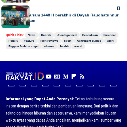
NEWS
Gebyar Muharram 1448 H berakhir di Dayah Raudhatunnur
Alharuni Nisam
Quick Links:
News
Daerah
Uncategorized
Pendidikan
Nasional
Pemilu
Feature
Tech reviews
sport
Apartment guides
Opini
Biggest fashion angel
cinema
health
travel
Informasi yang Dapat Anda Percayai:
Tetap terhubung secara
instan dengan berita terkini dan pembaruan langsung. Dari politik dan
teknologi hingga hiburan dan seterusnya, kami menyediakan liputan
waktu nyata yang dapat Anda andalkan, menjadikan kami sumber yang