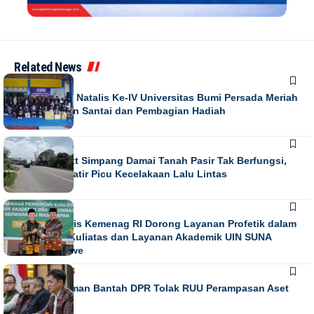
Related News
NEWS
Puncak Dies Natalis Ke-IV Universitas Bumi Persada Meriah
dengan Jalan Santai dan Pembagian Hadiah
NEWS
Running Text Simpang Damai Tanah Pasir Tak Berfungsi,
Warga Khawatir Picu Kecelakaan Lalu Lintas
NEWS
Direktur Diktis Kemenag RI Dorong Layanan Profetik dalam
Penguatan Kuliatas dan Layanan Akademik UIN SUNA
Lhokseumawe
NASIONAL
NEWS
Habiburokhman Bantah DPR Tolak RUU Perampasan Aset