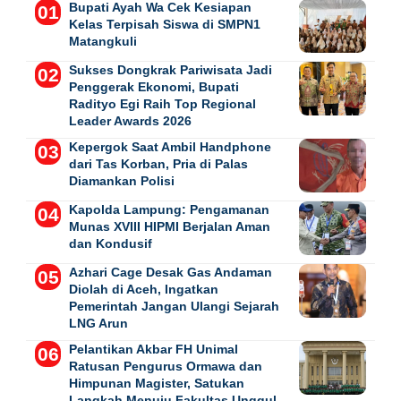
Bupati Ayah Wa Cek Kesiapan
Kelas Terpisah Siswa di SMPN1
Matangkuli
Sukses Dongkrak Pariwisata Jadi
Penggerak Ekonomi, Bupati
Radityo Egi Raih Top Regional
Leader Awards 2026
Kepergok Saat Ambil Handphone
dari Tas Korban, Pria di Palas
Diamankan Polisi
Kapolda Lampung: Pengamanan
Munas XVIII HIPMI Berjalan Aman
dan Kondusif
Azhari Cage Desak Gas Andaman
Diolah di Aceh, Ingatkan
Pemerintah Jangan Ulangi Sejarah
LNG Arun
Pelantikan Akbar FH Unimal
Ratusan Pengurus Ormawa dan
Himpunan Magister, Satukan
Langkah Menuju Fakultas Unggul