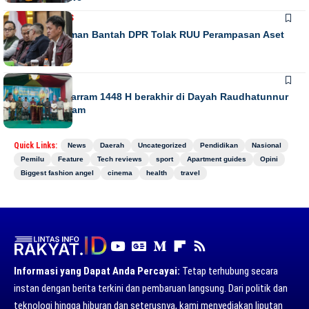
NASIONAL
NEWS
Habiburokhman Bantah DPR Tolak RUU Perampasan Aset
NEWS
Gebyar Muharram 1448 H berakhir di Dayah Raudhatunnur
Alharuni Nisam
Quick Links:
News
Daerah
Uncategorized
Pendidikan
Nasional
Pemilu
Feature
Tech reviews
sport
Apartment guides
Opini
Biggest fashion angel
cinema
health
travel
Informasi yang Dapat Anda Percayai:
Tetap terhubung secara
instan dengan berita terkini dan pembaruan langsung. Dari politik dan
teknologi hingga hiburan dan seterusnya, kami menyediakan liputan