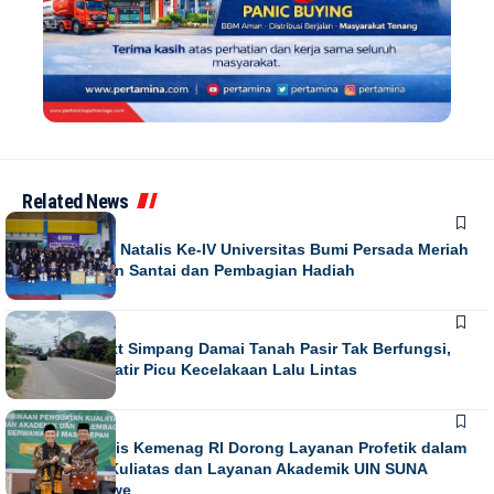
Related News
NEWS
Puncak Dies Natalis Ke-IV Universitas Bumi Persada Meriah
dengan Jalan Santai dan Pembagian Hadiah
NEWS
Running Text Simpang Damai Tanah Pasir Tak Berfungsi,
Warga Khawatir Picu Kecelakaan Lalu Lintas
NEWS
Direktur Diktis Kemenag RI Dorong Layanan Profetik dalam
Penguatan Kuliatas dan Layanan Akademik UIN SUNA
Lhokseumawe