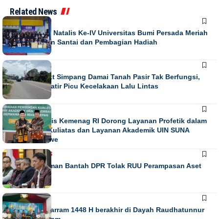
Related News
NEWS
Puncak Dies Natalis Ke-IV Universitas Bumi Persada Meriah
dengan Jalan Santai dan Pembagian Hadiah
NEWS
Running Text Simpang Damai Tanah Pasir Tak Berfungsi,
Warga Khawatir Picu Kecelakaan Lalu Lintas
NEWS
Direktur Diktis Kemenag RI Dorong Layanan Profetik dalam
Penguatan Kuliatas dan Layanan Akademik UIN SUNA
Lhokseumawe
NASIONAL
NEWS
Habiburokhman Bantah DPR Tolak RUU Perampasan Aset
NEWS
Gebyar Muharram 1448 H berakhir di Dayah Raudhatunnur
Alharuni Nisam