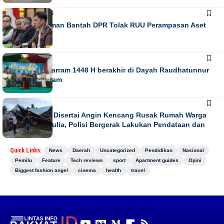
NASIONAL
NEWS
Habiburokhman Bantah DPR Tolak RUU Perampasan Aset
NEWS
Gebyar Muharram 1448 H berakhir di Dayah Raudhatunnur
Alharuni Nisam
NEWS
Hujan Lebat Disertai Angin Kencang Rusak Rumah Warga
di Meurah Mulia, Polisi Bergerak Lakukan Pendataan dan
Koordinasi
Quick Links:
News
Daerah
Uncategorized
Pendidikan
Nasional
Pemilu
Feature
Tech reviews
sport
Apartment guides
Opini
Biggest fashion angel
cinema
health
travel