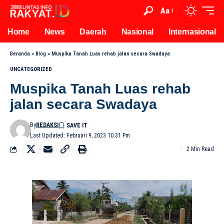
Aa
Home
News
Daerah
Nasional
Internasional
Beranda
»
Blog
»
Muspika Tanah Luas rehab jalan secara Swadaya
UNCATEGORIZED
Muspika Tanah Luas rehab
jalan secara Swadaya
By
REDAKSI
Last Updated: Februari 9, 2023 10:31 Pm
2 Min Read