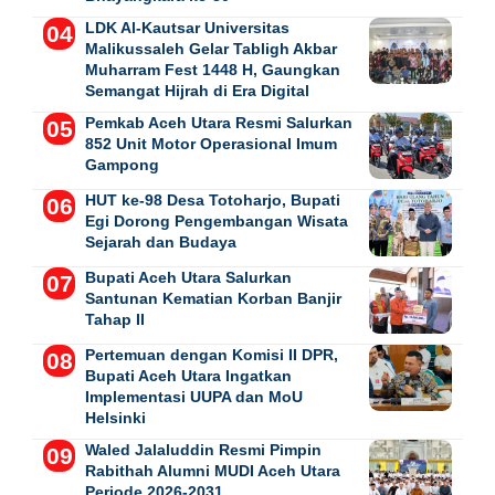
LDK Al-Kautsar Universitas
Malikussaleh Gelar Tabligh Akbar
Muharram Fest 1448 H, Gaungkan
Semangat Hijrah di Era Digital
Pemkab Aceh Utara Resmi Salurkan
852 Unit Motor Operasional Imum
Gampong
HUT ke-98 Desa Totoharjo, Bupati
Egi Dorong Pengembangan Wisata
Sejarah dan Budaya
Bupati Aceh Utara Salurkan
Santunan Kematian Korban Banjir
Tahap II
Pertemuan dengan Komisi II DPR,
Bupati Aceh Utara Ingatkan
Implementasi UUPA dan MoU
Helsinki
Waled Jalaluddin Resmi Pimpin
Rabithah Alumni MUDI Aceh Utara
Periode 2026-2031