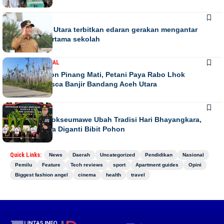
DAERAH
Bupati Aceh Utara terbitkan edaran gerakan mengantar
anak hari pertama sekolah
DAERAH
NASIONAL
Ribuan Pohon Pinang Mati, Petani Paya Rabo Lhok
Terpuruk Pasca Banjir Bandang Aceh Utara
DAERAH
NEWS
Kapolres Lhokseumawe Ubah Tradisi Hari Bhayangkara,
Papan Bunga Diganti Bibit Pohon
Quick Links:
News
Daerah
Uncategorized
Pendidikan
Nasional
Pemilu
Feature
Tech reviews
sport
Apartment guides
Opini
Biggest fashion angel
cinema
health
travel