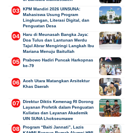
KPM Mandiri 2026 UINSUNA:
Mahasiswa Usung Program
Lingkungan, Literasi Digital, dan
Penguatan Desa
Haru di Meunasah Bangka Jaya:
Doa Tulus dan Lantunan Merdu
Tajul Abrar Mengiringi Langkah Ibu
Mariana Menuju Baitullah
Prabowo Hadiri Puncak Harkopnas
ke-79
Aceh Utara Matangkan Arsitektur
Khas Daerah
Direktur Diktis Kemenag RI Dorong
Layanan Profetik dalam Penguatan
Kuliatas dan Layanan Akademik
UIN SUNA Lhokseumawe
Program “Baiti Jannati”, Lazis
KAHMI Bangun Rumah Alumni HMI