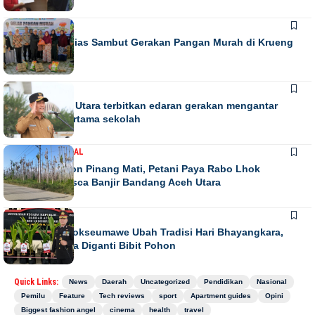
DAERAH
Warga Antusias Sambut Gerakan Pangan Murah di Krueng
Barona Jaya
DAERAH
Bupati Aceh Utara terbitkan edaran gerakan mengantar
anak hari pertama sekolah
DAERAH
NASIONAL
Ribuan Pohon Pinang Mati, Petani Paya Rabo Lhok
Terpuruk Pasca Banjir Bandang Aceh Utara
DAERAH
NEWS
Kapolres Lhokseumawe Ubah Tradisi Hari Bhayangkara,
Papan Bunga Diganti Bibit Pohon
Quick Links:
News
Daerah
Uncategorized
Pendidikan
Nasional
Pemilu
Feature
Tech reviews
sport
Apartment guides
Opini
Biggest fashion angel
cinema
health
travel