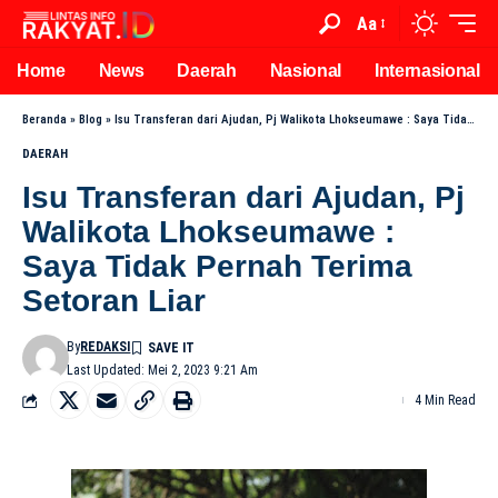
Aa
Home
News
Daerah
Nasional
Internasional
Beranda
»
Blog
»
Isu Transferan dari Ajudan, Pj Walikota Lhokseumawe : Saya Tidak Pernah Terima Setoran Liar
DAERAH
Isu Transferan dari Ajudan, Pj
Walikota Lhokseumawe :
Saya Tidak Pernah Terima
Setoran Liar
By
REDAKSI
Last Updated: Mei 2, 2023 9:21 Am
4 Min Read